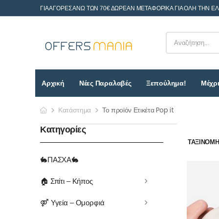
ΓΙΑ ΑΓΟΡΕΣ ΑΝΩ ΤΩΝ 70€ ΔΩΡΕΑΝ ΜΕΤΑΦΟΡΙΚΑ ΓΙΑ ΟΛΗ ΤΗΝ Ε
Αρχική
Νέες Παραλαβές
Ξεπούλημα!
Μέχρι
Κατάστημα
Το προϊόν Ετικέτα Pop it
Κατηγορίες
ΤΑΞΙΝΌΜΗΣ
🐇ΠΑΣΧΑ🐇
🏠 Σπίτι – Κήπος
⚤ Υγεία – Ομορφιά