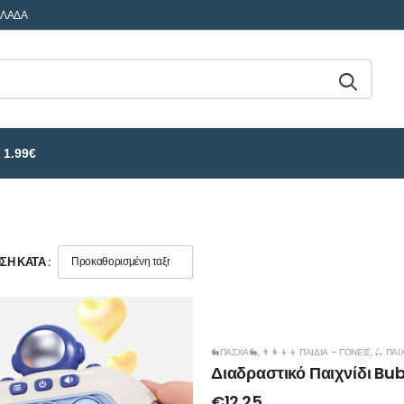
ΛΛΑΔΑ
 1.99€
Η ΚΑΤΆ :
🐇ΠΑΣΧΑ🐇
,
👨‍👩‍👦‍👦 ΠΑΙΔΙΆ – ΓΟΝΕΊΣ
,
🛴 ΠΑΙ
Διαδραστικό Παιχνίδι Bu
€
12.25