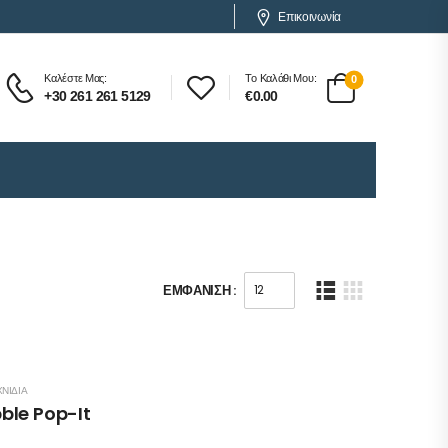
Επικοινωνία
Καλέστε Μας:
Το Καλάθι Μου:
0
+30 261 261 5129
€
0.00
ΕΜΦΆΝΙΣΗ :
ΧΝΊΔΙΑ
bble Pop-It