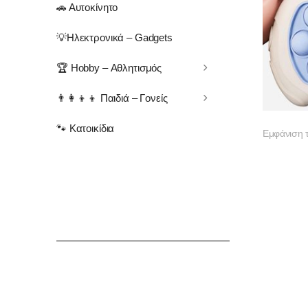
🚗 Αυτοκίνητο
💡Ηλεκτρονικά – Gadgets
🏆 Hobby – Αθλητισμός
👨‍👩‍👦‍👦 Παιδιά – Γονείς
🐾 Κατοικίδια
Εμφάνιση 