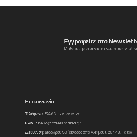
Εγγραφείτε στο Newslett
Μάθετε πρώτοι για τα νέα προιόντα! Κ
Επικοινωνία
Τηλέφωνα:
Ελλάδα: 2612615129
EMAIL:
hello@offersmania.gr
Διεύθυνση:
Διοδώρου 50(είσοδος από Αλκίμου), 26443, Πάτρα