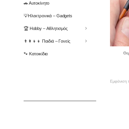
🚗 Αυτοκίνητο
💡Ηλεκτρονικά – Gadgets
🏆 Hobby – Αθλητισμός
👨‍👩‍👦‍👦 Παιδιά – Γονείς
Θε
🐾 Κατοικίδια
Εμφάνιση 