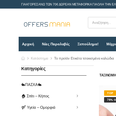
ΓΙΑ ΑΓΟΡΕΣ ΑΝΩ ΤΩΝ 70€ ΔΩΡΕΑΝ ΜΕΤΑΦΟΡΙΚΑ ΓΙΑ ΟΛΗ ΤΗΝ Ε
Αρχική
Νέες Παραλαβές
Ξεπούλημα!
Μέχρι
Κατάστημα
Το προϊόν Ετικέτα τσακισμένα καλώδια
Κατηγορίες
ΤΑΞΙΝΌΜΗΣ
🐇ΠΑΣΧΑ🐇
TOP
🏠 Σπίτι – Κήπος
76% O
⚤ Υγεία – Ομορφιά