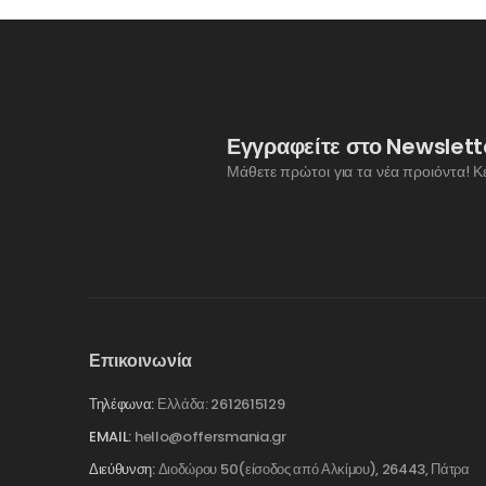
Εγγραφείτε στο Newslett
Μάθετε πρώτοι για τα νέα προιόντα! Κ
Επικοινωνία
Τηλέφωνα:
Ελλάδα: 2612615129
EMAIL:
hello@offersmania.gr
Διεύθυνση:
Διοδώρου 50(είσοδος από Αλκίμου), 26443, Πάτρα