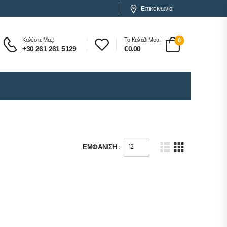
Επικοινωνία
Καλέστε Μας:
Το Καλάθι Μου:
0
+30 261 261 5129
€
0.00
ΕΜΦΆΝΙΣΗ :