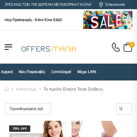
ΑΓΟΡΕΣ ΑΝΩ ΤΩΝ 70€ ΔΩΡΕΑΝ ΜΕΤΑΦΟΡΙΚΑ ΓΙΑ ΟΛΗ ΤΗΝ ΕΛΛΑΔΑ
Επικοινωνία
ούπερ Προσφορές - Κάνε Κλικ ΕΔΩ!
0
Αρχική
Νέες Παραλαβές
Ξεπούλημα!
Μέχρι 1.99€
Κατάστημα
Το προϊόν Ετικέτα Τανία Στήθους
39% OFF
OUT OF STOCK