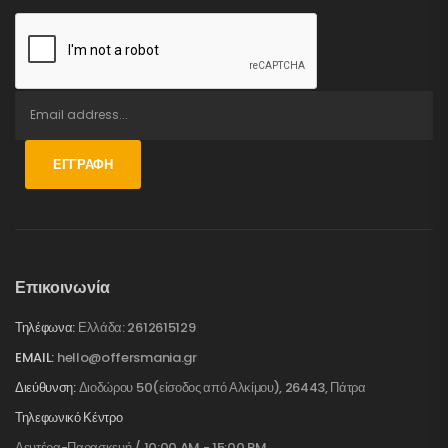
ΕΓΓΡΑΦΉ
Επικοινωνία
Τηλέφωνα:
Ελλάδα: 2612615129
EMAIL:
hello@offersmania.gr
Διεύθυνση:
Διοδώρου 50(είσοδος από Αλκίμου), 26443, Πάτρα
Τηλεφωνικό Κέντρο
Δευτέρα-Παρασκευή / 10:00 AM - 15:00 PM