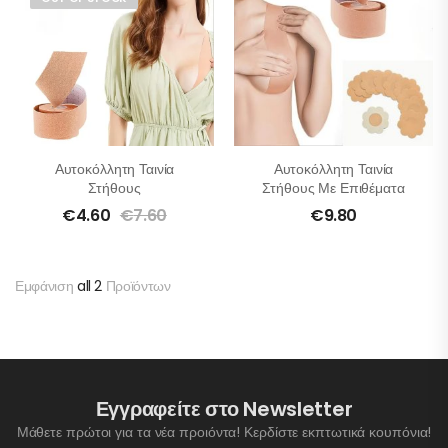
Αυτοκόλλητη Ταινία
Αυτοκόλλητη Ταινία
Στήθους
Στήθους Με Επιθέματα
€
4.60
€
7.60
€
9.80
Εμφάνιση
all 2
Προϊόντων
Εγγραφείτε στο Newsletter
Μάθετε πρώτοι για τα νέα προιόντα! Κερδίστε εκπτωτικά κουπόνια!