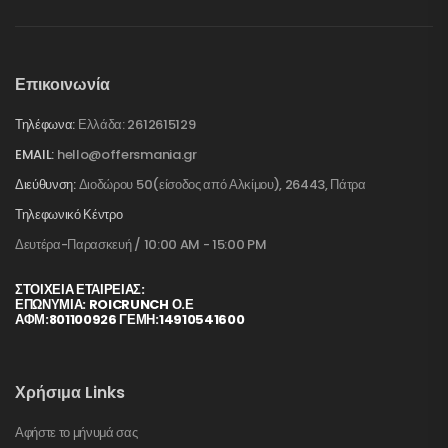
Επικοινωνία
Τηλέφωνα:
Ελλάδα: 2612615129
EMAIL:
hello@offersmania.gr
Διεύθυνση:
Διοδώρου 50(είσοδος από Αλκίμου), 26443, Πάτρα
Τηλεφωνικό Κέντρο
Δευτέρα-Παρασκευή / 10:00 AM - 15:00 PM
ΣΤΟΙΧΕΊΑ ΕΤΑΙΡΕΊΑΣ:
ΕΠΩΝΥΜΙΑ: ROICRUNCH Ο.Ε
ΑΦΜ:801100926 ΓΕΜΗ:14910541600
Χρήσιμα Links
Αφήστε το μήνυμά σας