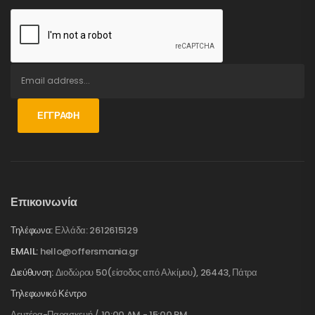
ΕΓΓΡΑΦΉ
Επικοινωνία
Τηλέφωνα:
Ελλάδα: 2612615129
EMAIL:
hello@offersmania.gr
Διεύθυνση:
Διοδώρου 50(είσοδος από Αλκίμου), 26443, Πάτρα
Τηλεφωνικό Κέντρο
Δευτέρα-Παρασκευή / 10:00 AM - 15:00 PM