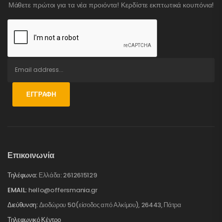
Μάθετε πρώτοι για τα νέα προιόντα! Κερδίστε εκπτωτικά κουπόνια!
ΕΓΓΡΑΦΉ
Επικοινωνία
Τηλέφωνα:
Ελλάδα: 2612615129
EMAIL:
hello@offersmania.gr
Διεύθυνση:
Διοδώρου 50(είσοδος από Αλκίμου), 26443, Πάτρα
Τηλεφωνικό Κέντρο