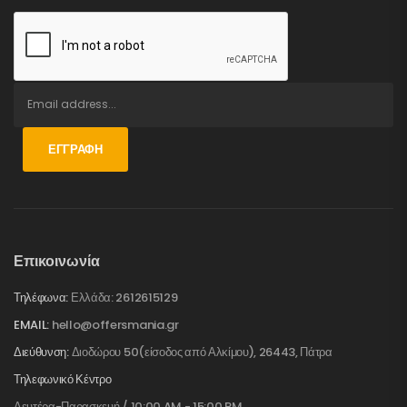
ΕΓΓΡΑΦΉ
Επικοινωνία
Τηλέφωνα:
Ελλάδα: 2612615129
EMAIL:
hello@offersmania.gr
Διεύθυνση:
Διοδώρου 50(είσοδος από Αλκίμου), 26443, Πάτρα
Τηλεφωνικό Κέντρο
Δευτέρα-Παρασκευή / 10:00 AM - 15:00 PM