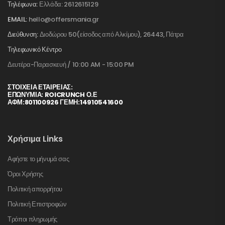
Τηλέφωνα:
Ελλάδα: 2612615129
EMAIL:
hello@offersmania.gr
Διεύθυνση:
Διοδώρου 50(είσοδος από Αλκίμου), 26443, Πάτρα
Τηλεφωνικό Κέντρο
Δευτέρα-Παρασκευή / 10:00 AM - 15:00 PM
ΣΤΟΙΧΕΊΑ ΕΤΑΙΡΕΊΑΣ:
ΕΠΩΝΥΜΙΑ: ROICRUNCH Ο.Ε
ΑΦΜ:801100926 ΓΕΜΗ:14910541600
Χρήσιμα Links
Αφήστε το μήνυμά σας
Όροι Χρήσης
Πολιτική απορρήτου
Πολιτική Επιστροφών
Τρόποι πληρωμής