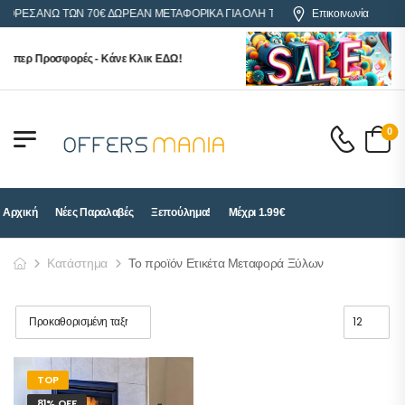
ΓΟΡΕΣ ΑΝΩ ΤΩΝ 70€ ΔΩΡΕΑΝ ΜΕΤΑΦΟΡΙΚΑ ΓΙΑ ΟΛΗ ΤΗΝ ΕΛΛΑΔΑ
Επικοινωνία
ούπερ Προσφορές - Κάνε Κλικ ΕΔΩ!
0
Αρχική
Νέες Παραλαβές
Ξεπούλημα!
Μέχρι 1.99€
Κατάστημα
Το προϊόν Ετικέτα Μεταφορά Ξύλων
TOP
81% OFF