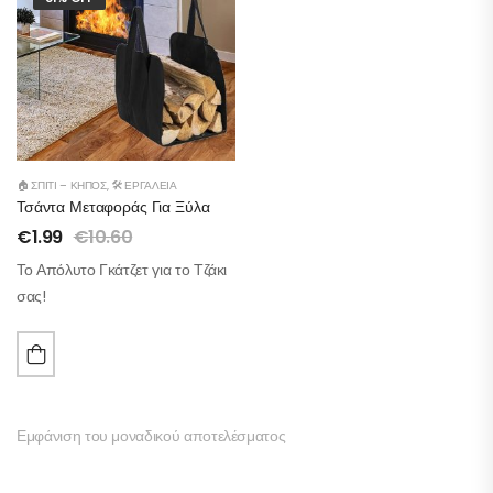
🏠 ΣΠΊΤΙ – ΚΉΠΟΣ
,
🛠️ ΕΡΓΑΛΕΊΑ
Τσάντα Μεταφοράς Για Ξύλα
€
1.99
€
10.60
Το Απόλυτο Γκάτζετ για το Τζάκι
σας!
Εμφάνιση του μοναδικού αποτελέσματος