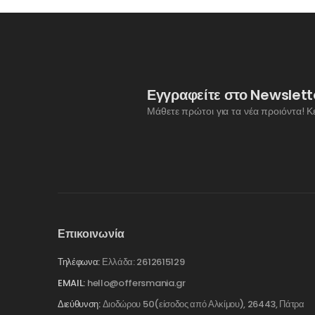
Εγγραφείτε στο Newslett
Μάθετε πρώτοι για τα νέα προιόντα! Κ
Επικοινωνία
Τηλέφωνα:
Ελλάδα: 2612615129
EMAIL:
hello@offersmania.gr
Διεύθυνση:
Διοδώρου 50(είσοδος από Αλκίμου), 26443, Πάτρα