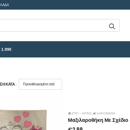
ΛΛΑΔΑ
 1.99€
Η ΚΑΤΆ :
🏠 ΣΠΊΤΙ – ΚΉΠΟΣ
,
🛋️ ΔΙΑΚΌΣΜΗΣΗ
Μαξιλαροθήκη Με Σχέδιο
€
2.88