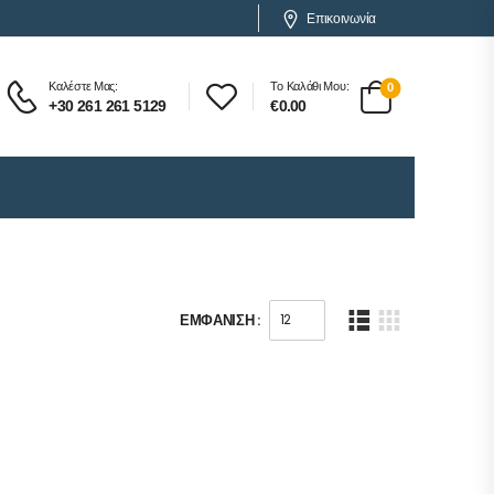
Επικοινωνία
Καλέστε Μας:
Το Καλάθι Μου:
0
+30 261 261 5129
€
0.00
ΕΜΦΆΝΙΣΗ :