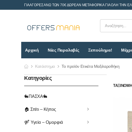
ΓΙΑ ΑΓΟΡΕΣ ΑΝΩ ΤΩΝ 70€ ΔΩΡΕΑΝ ΜΕΤΑΦΟΡΙΚΑ ΓΙΑ ΟΛΗ ΤΗΝ Ε
Αρχική
Νέες Παραλαβές
Ξεπούλημα!
Μέχρι
Κατάστημα
Το προϊόν Ετικέτα Μαξιλαροθήκη
Κατηγορίες
ΤΑΞΙΝΌΜΗΣ
🐇ΠΑΣΧΑ🐇
🏠 Σπίτι – Κήπος
⚤ Υγεία – Ομορφιά