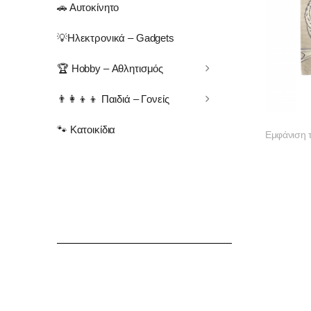
🚗 Αυτοκίνητο
💡Ηλεκτρονικά – Gadgets
🏆 Hobby – Αθλητισμός
👨‍👩‍👦‍👦 Παιδιά – Γονείς
🐾 Κατοικίδια
Εμφάνιση 