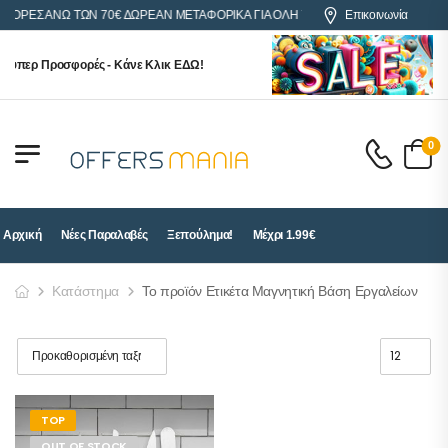
ΑΓΟΡΕΣ ΑΝΩ ΤΩΝ 70€ ΔΩΡΕΑΝ ΜΕΤΑΦΟΡΙΚΑ ΓΙΑ ΟΛΗ ΤΗΝ ΕΛΛΑΔΑ
Επικοινωνία
ούπερ Προσφορές - Κάνε Κλικ ΕΔΩ!
0
Αρχική
Νέες Παραλαβές
Ξεπούλημα!
Μέχρι 1.99€
Κατάστημα
Το προϊόν Ετικέτα Μαγνητική Βάση Εργαλείων
TOP
OUT OF STOCK