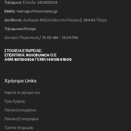
Τηλέφωνα:
Ελλάδα: 2612615129
EMAIL:
hello@offersmania.gr
Διεύθυνση:
Διοδώρου 50(είσοδος από Αλκίμου), 26443, Πάτρα
Τηλεφωνικό Κέντρο
Δευτέρα-Παρασκευή / 10:00 AM - 15:00 PM
ΣΤΟΙΧΕΊΑ ΕΤΑΙΡΕΊΑΣ:
ΕΠΩΝΥΜΙΑ: ROICRUNCH Ο.Ε
ΑΦΜ:801100926 ΓΕΜΗ:14910541600
Χρήσιμα Links
Αφήστε το μήνυμά σας
Όροι Χρήσης
Πολιτική απορρήτου
Πολιτική Επιστροφών
Τρόποι πληρωμής