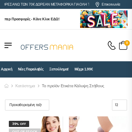
ΓΟΡΕΣ ΑΝΩ ΤΩΝ 70€ ΔΩΡΕΑΝ ΜΕΤΑΦΟΡΙΚΑ ΓΙΑ ΟΛΗ ΤΗΝ ΕΛΛΑΔΑ
Επικοινωνία
ούπερ Προσφορές - Κάνε Κλικ ΕΔΩ!
0
Αρχική
Νέες Παραλαβές
Ξεπούλημα!
Μέχρι 1.99€
Κατάστημα
Το προϊόν Ετικέτα Κάλυψη Στήθους
39% OFF
OUT OF STOCK