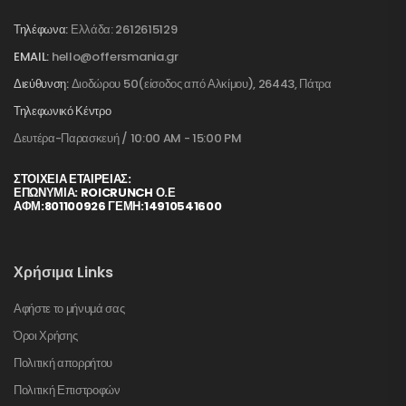
Τηλέφωνα:
Ελλάδα: 2612615129
EMAIL:
hello@offersmania.gr
Διεύθυνση:
Διοδώρου 50(είσοδος από Αλκίμου), 26443, Πάτρα
Τηλεφωνικό Κέντρο
Δευτέρα-Παρασκευή / 10:00 AM - 15:00 PM
ΣΤΟΙΧΕΊΑ ΕΤΑΙΡΕΊΑΣ:
ΕΠΩΝΥΜΙΑ: ROICRUNCH Ο.Ε
ΑΦΜ:801100926 ΓΕΜΗ:14910541600
Χρήσιμα Links
Αφήστε το μήνυμά σας
Όροι Χρήσης
Πολιτική απορρήτου
Πολιτική Επιστροφών