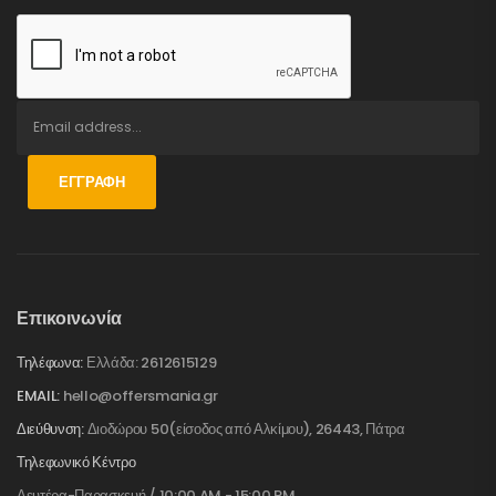
ΕΓΓΡΑΦΉ
Επικοινωνία
Τηλέφωνα:
Ελλάδα: 2612615129
EMAIL:
hello@offersmania.gr
Διεύθυνση:
Διοδώρου 50(είσοδος από Αλκίμου), 26443, Πάτρα
Τηλεφωνικό Κέντρο
Δευτέρα-Παρασκευή / 10:00 AM - 15:00 PM