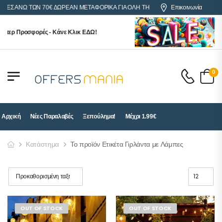
ΡΕΣ ΑΝΩ ΤΩΝ 70€ ΔΩΡΕΑΝ ΜΕΤΑΦΟΡΙΚΑ ΓΙΑ ΟΛΗ ΤΗΝ ΕΛΛΑΔΑ
Επικοινωνία
περ Προσφορές - Κάνε Κλικ ΕΔΩ!
0
Αρχική
Νέες Παραλαβές
Ξεπούλημα!
Μέχρι 1.99€
Κατάστημα
Το προϊόν Ετικέτα Γιρλάντα με Λάμπες
OUT OF STOCK
OUT OF STOCK