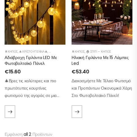
🌲ΚΉΠΟΣ
,
🎄ΧΡΙΣΤΟΎΓΕΝΝΑ🎄
,
🏠 ΣΠΊΤΙ – ΚΉΠΟΣ
🌲ΚΉΠΟΣ
,
🏠 ΣΠΊΤΙ – ΚΉΠΟΣ
Αδιάβροχη Γιρλάντα LED Με
Ηλιακή Γιρλάντα Με 15 Λάμπες
Φωτοβολταϊκό Πάνελ
Led
€
15.60
€
53.40
🎄Βρες τις καλύτερες και πιο
Διακοσμήστε Με Τέλειο Φωτισμό
πρωτότυπες κουρτίνες
και Προπάντων Οικονομικά Χάρη
φωτισμού της αγοράς σε μια
Στο Φωτοβολταϊκό Πάνελ!
μεγάλη ποικιλία και εντυπωσίασε
φέτος τους πάντες με την
διακόσμησή σου!🎄
Εμφάνιση
all 2
Προϊόντων