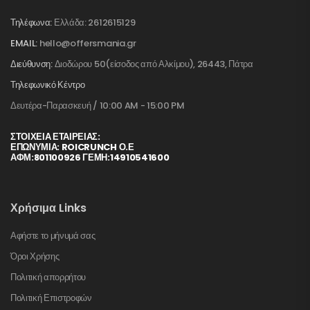
Τηλέφωνα:
Ελλάδα: 2612615129
EMAIL:
hello@offersmania.gr
Διεύθυνση:
Διοδώρου 50(είσοδος από Αλκίμου), 26443, Πάτρα
Τηλεφωνικό Κέντρο
Δευτέρα-Παρασκευή / 10:00 AM - 15:00 PM
ΣΤΟΙΧΕΊΑ ΕΤΑΙΡΕΊΑΣ:
ΕΠΩΝΥΜΙΑ: ROICRUNCH Ο.Ε
ΑΦΜ:801100926 ΓΕΜΗ:14910541600
Χρήσιμα Links
Αφήστε το μήνυμά σας
Όροι Χρήσης
Πολιτική απορρήτου
Πολιτική Επιστροφών