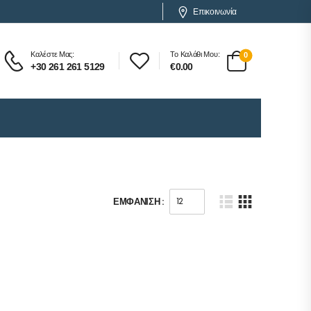
Επικοινωνία
Καλέστε Μας:
Το Καλάθι Μου:
0
+30 261 261 5129
€
0.00
ΕΜΦΆΝΙΣΗ :