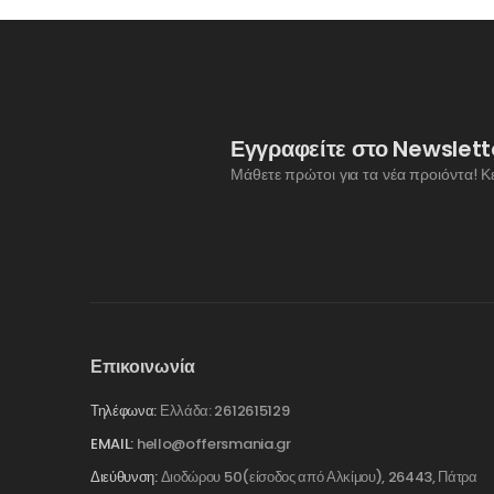
Εγγραφείτε στο Newslett
Μάθετε πρώτοι για τα νέα προιόντα! Κ
Επικοινωνία
Τηλέφωνα:
Ελλάδα: 2612615129
EMAIL:
hello@offersmania.gr
Διεύθυνση:
Διοδώρου 50(είσοδος από Αλκίμου), 26443, Πάτρα