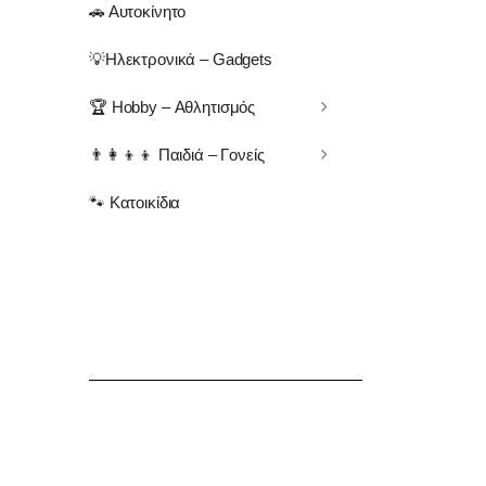
🚗 Αυτοκίνητο
💡Ηλεκτρονικά – Gadgets
🏆 Hobby – Αθλητισμός
👨‍👩‍👦‍👦 Παιδιά – Γονείς
🐾 Κατοικίδια