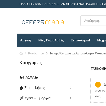
ΓΙΑ ΑΓΟΡΕΣ ΑΝΩ ΤΩΝ 70€ ΔΩΡΕΑΝ ΜΕΤΑΦΟΡΙΚΑ ΓΙΑ ΟΛΗ ΤΗΝ Ε
Αρχική
Νέες Παραλαβές
Ξεπούλημα!
Μέχρι
Κατάστημα
Το προϊόν Ετικέτα Αυτοκόλλητο Φωτιστ
Κατηγορίες
ΤΑΞΙΝΌΜΗΣ
🐇ΠΑΣΧΑ🐇
Δ
🏠 Σπίτι – Κήπος
που να 
σας.
⚤ Υγεία – Ομορφιά