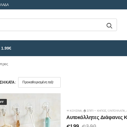
ΛΛΑΔΑ
 1.99€
στρες
Η ΚΑΤΆ :
FF
🍴 ΚΟΥΖΊΝΑ
,
🏠 ΣΠΊΤΙ – ΚΉΠΟΣ
,
👕ΝΤΟΥΛΆΠΑ
,
Αυτοκόλλητες Διάφανες Κ
€
1.99
€
3.90