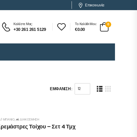
Επικοινωνία
Καλέστε Μας:
Το Καλάθι Μου:
0
+30 261 261 5129
€
0.00
ΕΜΦΆΝΙΣΗ :
🛁 ΜΠΆΝΙΟ
,
🛋️ ΔΙΑΚΌΣΜΗΣΗ
ρεμάστρες Τοίχου – Σετ 4 Τμχ