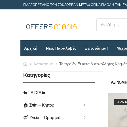
ΓΙΑ ΑΓΟΡΕΣ ΑΝΩ ΤΩΝ 70€ ΔΩΡΕΑΝ ΜΕΤΑΦΟΡΙΚΑ ΓΙΑ ΟΛΗ ΤΗΝ Ε
Αρχική
Νέες Παραλαβές
Ξεπούλημα!
Μέχρι
Κατάστημα
Το προϊόν Ετικέτα Αυτοκόλλητες Κρεμά
Κατηγορίες
ΤΑΞΙΝΌΜΗΣ
🐇ΠΑΣΧΑ🐇
49% O
🏠 Σπίτι – Κήπος
⚤ Υγεία – Ομορφιά