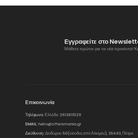
Εγγραφείτε στο Newslett
Μάθετε πρώτοι για τα νέα προιόντα! Κ
Επικοινωνία
Τηλέφωνα:
Ελλάδα: 2612615129
EMAIL:
hello@offersmania.gr
Διεύθυνση:
Διοδώρου 50(είσοδος από Αλκίμου), 26443, Πάτρα