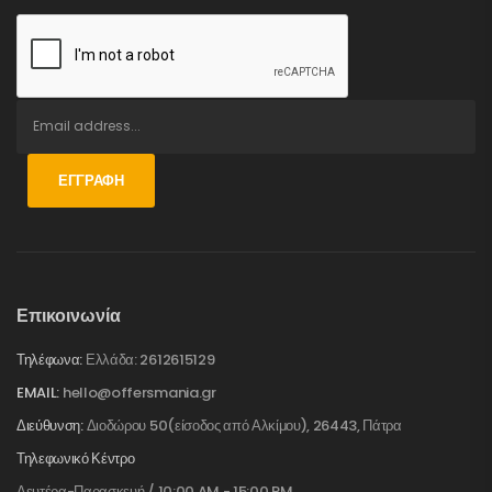
ΕΓΓΡΑΦΉ
Επικοινωνία
Τηλέφωνα:
Ελλάδα: 2612615129
EMAIL:
hello@offersmania.gr
Διεύθυνση:
Διοδώρου 50(είσοδος από Αλκίμου), 26443, Πάτρα
Τηλεφωνικό Κέντρο
Δευτέρα-Παρασκευή / 10:00 AM - 15:00 PM