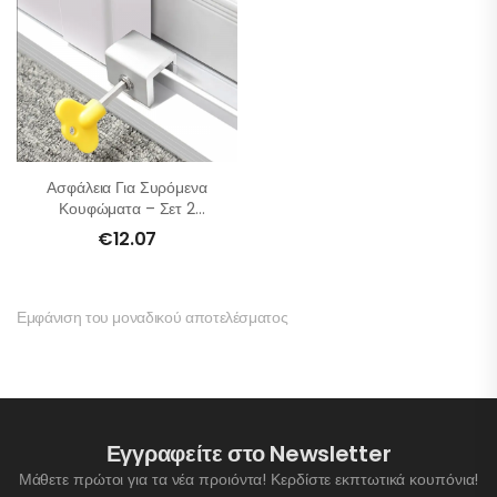
Ασφάλεια Για Συρόμενα
Κουφώματα – Σετ 2
Τμχ
€
12.07
Εμφάνιση του μοναδικού αποτελέσματος
Εγγραφείτε στο Newsletter
Μάθετε πρώτοι για τα νέα προιόντα! Κερδίστε εκπτωτικά κουπόνια!