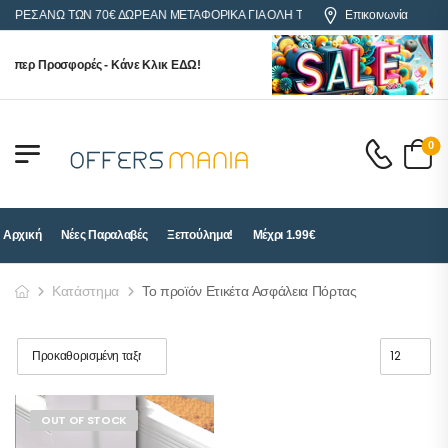
ΓΟΡΕΣ ΑΝΩ ΤΩΝ 70€ ΔΩΡΕΑΝ ΜΕΤΑΦΟΡΙΚΑ ΓΙΑ ΟΛΗ ΤΗΝ ΕΛΛΑΔΑ
Επικοινωνία
ούπερ Προσφορές - Κάνε Κλικ ΕΔΩ!
0
Αρχική
Νέες Παραλαβές
Ξεπούλημα!
Μέχρι 1.99€
Κατάστημα
Το προϊόν Ετικέτα Ασφάλεια Πόρτας
OUT OF STOCK