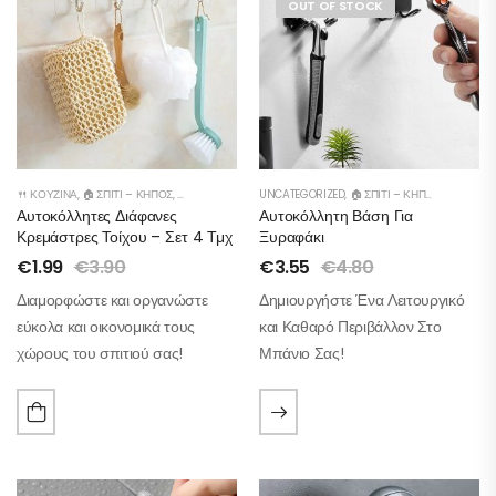
OUT OF STOCK
🍴 ΚΟΥΖΊΝΑ
,
🏠 ΣΠΊΤΙ – ΚΉΠΟΣ
,
👕ΝΤΟΥΛΆΠΑ
,
🛁 ΜΠΆΝΙΟ
UNCATEGORIZED
,
🛋️ ΔΙΑΚΌΣΜΗΣΗ
,
🏠 ΣΠΊΤΙ – ΚΉΠΟΣ
,
🔥OUTLET
Αυτοκόλλητες Διάφανες
Αυτοκόλλητη Βάση Για
Κρεμάστρες Τοίχου – Σετ 4 Τμχ
Ξυραφάκι
€
1.99
€
3.90
€
3.55
€
4.80
Διαμορφώστε και οργανώστε
Δημιουργήστε Ένα Λειτουργικό
εύκολα και οικονομικά τους
και Καθαρό Περιβάλλον Στο
χώρους του σπιτιού σας!
Μπάνιο Σας!