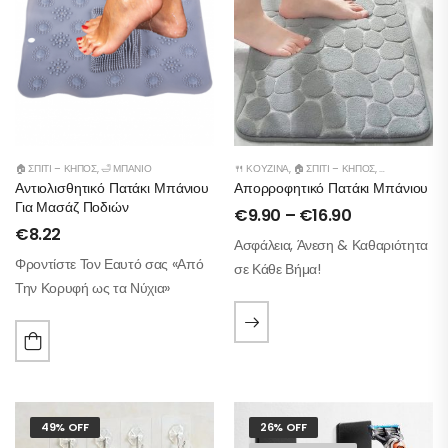
🏠 ΣΠΊΤΙ – ΚΉΠΟΣ
,
🛁 ΜΠΆΝΙΟ
🍴 ΚΟΥΖΊΝΑ
,
🏠 ΣΠΊΤΙ – ΚΉΠΟΣ
,
🛁 ΜΠΆΝΙΟ
Αντιολισθητικό Πατάκι Μπάνιου
Απορροφητικό Πατάκι Μπάνιου
Για Μασάζ Ποδιών
€
9.90
–
€
16.90
€
8.22
Ασφάλεια, Άνεση & Καθαριότητα
Φροντίστε Τον Εαυτό σας «Από
σε Κάθε Βήμα!
Την Κορυφή ως τα Νύχια»
49% OFF
26% OFF