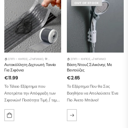
OUT OF STOCK
🏠 ΣΠΊΤΙ – ΚΉΠΟΣ
,
🛁 ΜΠΆΝΙΟ
,
🛠️ ΕΡΓΑΛΕΊΑ
🏠 ΣΠΊΤΙ – ΚΉΠΟΣ
,
🛁 ΜΠΆΝΙΟ
Αυτοκόλλητη Διχτυωτή Ταινία
Βάση Ντουζ Σιλικόνης Με
Για Σιφόνια
Βεντούζες
€
11.99
€
2.65
Το Τέλειο Εξάρτημα που
Το Εξάρτημα Που θα Σας
Αποτρέπει την Απόφραξη των
Βοηθήσει να Απολαύσετε Ένα
Σιφονιών! Ποσότητα Τιμή / τεμ.
Πιο Άνετο Μπάνιο!
Έκπτωση 1 τεμάχιο 11,99 € – 2
τεμάχια 9,59 € –20% 3+ τεμάχια
8,39 € –30%