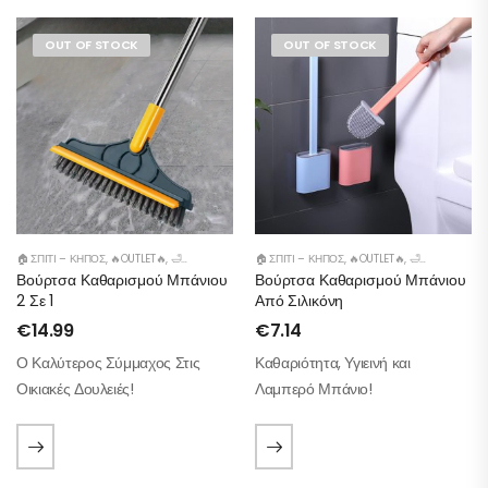
OUT OF STOCK
OUT OF STOCK
🏠 ΣΠΊΤΙ – ΚΉΠΟΣ
,
🔥OUTLET🔥
,
🛁 ΜΠΆΝΙΟ
,
🛠️ ΕΡΓΑΛΕΊΑ
🏠 ΣΠΊΤΙ – ΚΉΠΟΣ
,
🔥OUTLET🔥
,
🛁 ΜΠΆΝΙΟ
Βούρτσα Καθαρισμού Μπάνιου
Βούρτσα Καθαρισμού Μπάνιου
2 Σε 1
Από Σιλικόνη
€
14.99
€
7.14
Ο Καλύτερος Σύμμαχος Στις
Καθαριότητα, Υγιεινή και
Οικιακές Δουλειές!
Λαμπερό Μπάνιο!