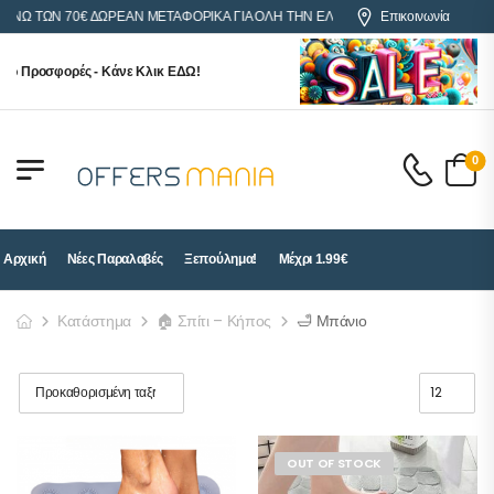
 ΤΩΝ 70€ ΔΩΡΕΑΝ ΜΕΤΑΦΟΡΙΚΑ ΓΙΑ ΟΛΗ ΤΗΝ ΕΛΛΑΔΑ
Επικοινωνία
Προσφορές - Κάνε Κλικ ΕΔΩ!
0
Αρχική
Νέες Παραλαβές
Ξεπούλημα!
Μέχρι 1.99€
Κατάστημα
🏠 Σπίτι – Κήπος
🛁 Μπάνιο
OUT OF STOCK