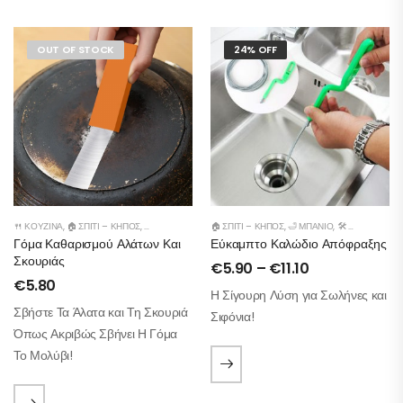
OUT OF STOCK
24% OFF
🍴 ΚΟΥΖΊΝΑ
,
🏠 ΣΠΊΤΙ – ΚΉΠΟΣ
,
🛁 ΜΠΆΝΙΟ
,
🛠️ ΕΡΓΑΛΕΊΑ
🏠 ΣΠΊΤΙ – ΚΉΠΟΣ
,
🛁 ΜΠΆΝΙΟ
,
🛠️ ΕΡΓΑΛΕΊΑ
Γόμα Καθαρισμού Αλάτων Και
Εύκαμπτο Καλώδιο Απόφραξης
Σκουριάς
€
5.90
–
€
11.10
€
5.80
Η Σίγουρη Λύση για Σωλήνες και
Σβήστε Τα Άλατα και Τη Σκουριά
Σιφόνια!
Όπως Ακριβώς Σβήνει Η Γόμα
Το Μολύβι!