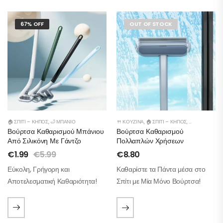
67% OFF
OUT OF STOCK
🏠 ΣΠΊΤΙ – ΚΉΠΟΣ
,
🛁 ΜΠΆΝΙΟ
🍴 ΚΟΥΖΊΝΑ
,
🏠 ΣΠΊΤΙ – ΚΉΠΟΣ
,
🛁 ΜΠΆΝΙΟ
Βούρτσα Καθαρισμού Μπάνιου
Βούρτσα Καθαρισμού
Από Σιλικόνη Με Γάντζο
Πολλαπλών Χρήσεων
€
1.99
€
5.99
€
8.80
Εύκολη, Γρήγορη και
Καθαρίστε τα Πάντα μέσα στο
Αποτελεσματική Καθαριότητα!
Σπίτι με Μία Μόνο Βούρτσα!