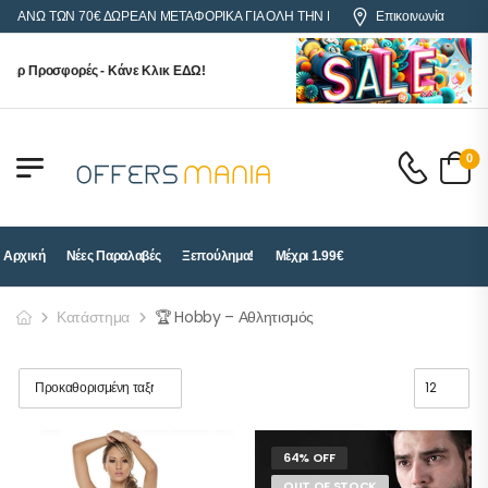
ΑΝΩ ΤΩΝ 70€ ΔΩΡΕΑΝ ΜΕΤΑΦΟΡΙΚΑ ΓΙΑ ΟΛΗ ΤΗΝ ΕΛΛΑΔΑ
Επικοινωνία
ρ Προσφορές - Κάνε Κλικ ΕΔΩ!
0
Αρχική
Νέες Παραλαβές
Ξεπούλημα!
Μέχρι 1.99€
Κατάστημα
🏆 Hobby – Αθλητισμός
64% OFF
OUT OF STOCK