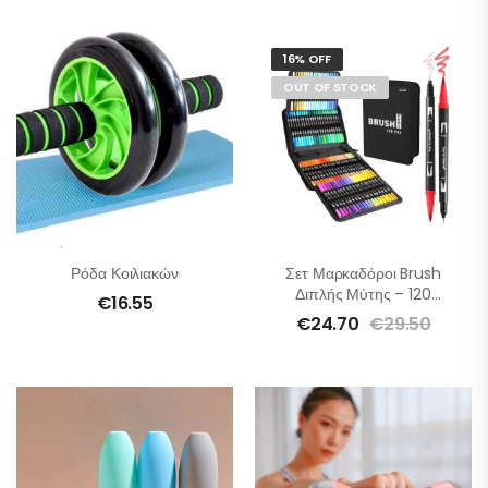
16% OFF
OUT OF STOCK
Ρόδα Κοιλιακών
Σετ Μαρκαδόροι Brush
Διπλής Μύτης – 120
€
16.55
Χρώματα Με Θήκη
€
24.70
€
29.50