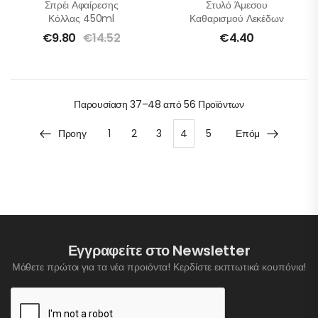
Σπρέι Αφαίρεσης
Στυλό Άμεσου
Κόλλας 450ml
Καθαρισμού Λεκέδων
€
9.80
€
14.52
€
4.40
Παρουσίαση
37–48 από 56
Προϊόντων
Προηγ
1
2
3
4
5
Επόμ
Εγγραφείτε στο Newsletter
Μάθετε πρώτοι για τα νέα προιόντα! Κερδίστε εκπτωτικά κουπόνια!