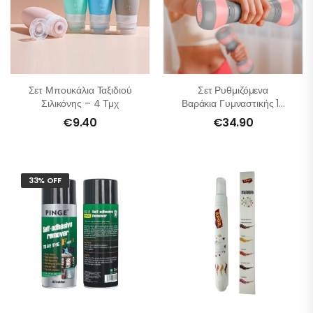
Σετ Μπουκάλια Ταξιδιού
Σετ Ρυθμιζόμενα
Σιλικόνης – 4 Τμχ
Βαράκια Γυμναστικής 1-
2kg
€
9.40
€
34.90
33% OFF