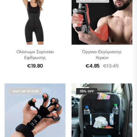
Ολόσωμο Σορτσάκι
Όργανο Εκγύμνασης
Εφίδρωσης
Χεριών
€
19.80
€
4.85
€
13.45
OUT OF STOCK
35% OFF