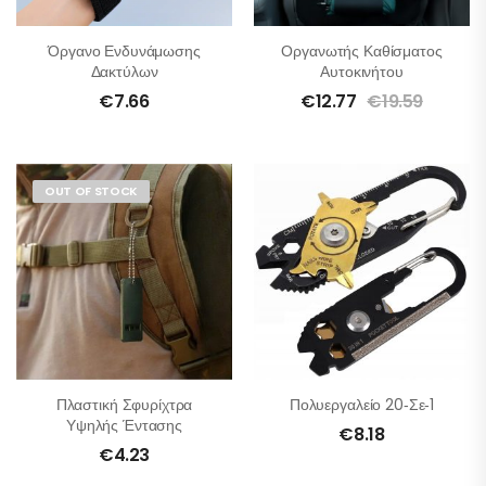
Όργανο Ενδυνάμωσης
Οργανωτής Καθίσματος
Δακτύλων
Αυτοκινήτου
€
7.66
€
12.77
€
19.59
OUT OF STOCK
Πλαστική Σφυρίχτρα
Πολυεργαλείο 20‑σε‑1
Υψηλής Έντασης
€
8.18
€
4.23