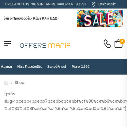
 ΑΓΟΡΕΣ ΑΝΩ ΤΩΝ 70€ ΔΩΡΕΑΝ ΜΕΤΑΦΟΡΙΚΑ ΓΙΑ ΟΛΗ ΤΗΝ ΕΛΛΑΔΑ
Επικοινωνία
Σούπερ Προσφορές - Κάνε Κλικ ΕΔΩ!
0
Αρχική
Νέες Παραλαβές
Ξεπούλημα!
Μέχρι 1.99€
Shop
[psfw
slug=”%ce%b4%ce%b7%ce%bc%ce%bf%cf%86%ce%b9%ce%bb
%cf%80%cf%81%ce%bf%cf%8a%cf%8c%ce%bd%cf%84%ce%b1″]