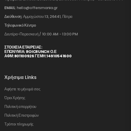
EMAIL:
hello@offersmania.gr
Διεύθυνση:
Αμμοχώστου 13, 26441, Πάτρα
Τηλεφωνικό Κέντρο
Δευτέρα-Παρασκευή / 10:00 AM - 13:00 PM
ΣΤΟΙΧΕΊΑ ΕΤΑΙΡΕΊΑΣ:
ΕΠΩΝΥΜΙΑ: ROICRUNCH Ο.Ε
ΑΦΜ:801100926 ΓΕΜΗ:14910541600
Χρήσιμα Links
Αφήστε το μήνυμά σας
Όροι Χρήσης
Πολιτική απορρήτου
Πολιτική Επιστροφών
Τρόποι πληρωμής