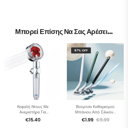
Μπορεί Επίσης Να Σας Αρέσει…
67% OFF
Κεφαλή Ντους Με
Βούρτσα Καθαρισμού
Ανεμιστήρα Για
Μπάνιου Από Σιλικόνη
Εξοικονόμηση Νερού
Με Γάντζο
€
15.40
€
1.99
€
5.99