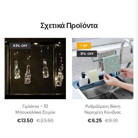
Σχετικά Προϊόντα
43% OFF
TOP
31% OFF
Γιρλάντα – 10
Ρυθμιζόμενη Βάση
Μπουκαλάκια Ευχών
Νεροχύτη Κουζίνας
€
13.50
€
23.50
€
6.25
€
9.10