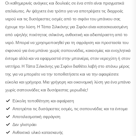
Οι καθημερινές ανάγκες και δουλειές σε ένα σπίτι είναι πραγματικά
ατελείωτες. Αν ψάχνετε ένα τρόπο για να αποτρέψετε τις διαρροές
νερού και τις δυσάρεστες οσμές από το σιφόνι του μπάνιου σας
έχουμε την λύση. Η Τάπα Σιλικόνης για Σιφόνι είναι κατασκευασμένη
από υψηλής ποιότητας σιλικόνη, ανθεκτική και αδιαπέραστη από το
νερό. Μπορεί να χρησιμοποιηθεί για τη σφράγιση και προστασία του
σιφονιού για ένα μπάνιο χωρίς σαπουνάδες, κακοσμίες και ενοχλητικά
έντομα αλλά και να εφαρμοστεί στην μπανιέρα, στον νεροχύτη ή στον
νιπτήρα. Η Τάπα Σιλικόνης για Σιφόνι διαθέτει λαβή στο επάνω μέρος
της για να μπορείτε να την τοποθετήσετε και να την αφαιρέσετε
εύκολα και γρήγορα. Μια γρήγορη και οικονομική λύση για ένα μπάνιο
χωρίς σαπουνάδες και δυσάρεστες μυρωδιές!
Εύκολη τοποθέτηση και αφαίρεση
Αποτρέπει τις δυσάρεστες οσμές, τις σαπουνάδες και τα έντομα
Αποτελεσματική σφράγιση
Δεν γλιστράει
Ανθεκτικό υλικό κατασκευής