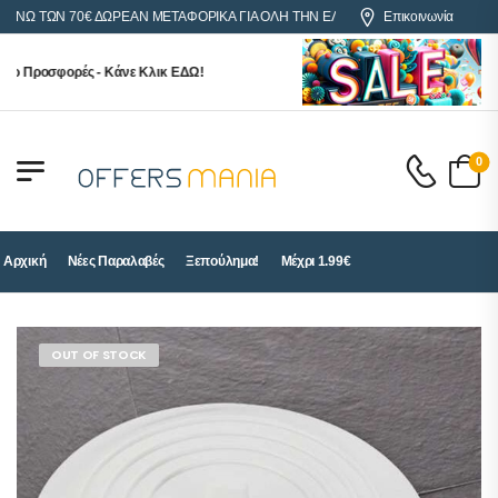
Ω ΤΩΝ 70€ ΔΩΡΕΑΝ ΜΕΤΑΦΟΡΙΚΑ ΓΙΑ ΟΛΗ ΤΗΝ ΕΛΛΑΔΑ
Επικοινωνία
 Προσφορές - Κάνε Κλικ ΕΔΩ!
0
Αρχική
Νέες Παραλαβές
Ξεπούλημα!
Μέχρι 1.99€
OUT OF STOCK