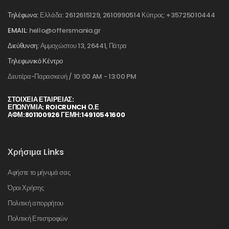
Τηλέφωνα:
Ελλάδα: 2612615129, 2610990514 Κύπρος: +35725010444
EMAIL:
hello@offersmania.gr
Διεύθυνση:
Αμμοχώστου 13, 26441, Πάτρα
Τηλεφωνικό Κέντρο
Δευτέρα-Παρασκευή / 10:00 AM - 13:00 PM
ΣΤΟΙΧΕΊΑ ΕΤΑΙΡΕΊΑΣ:
ΕΠΩΝΥΜΙΑ: ROICRUNCH Ο.Ε
ΑΦΜ:801100926 ΓΕΜΗ:14910541600
Χρήσιμα Links
Αφήστε το μήνυμά σας
Όροι Χρήσης
Πολιτική απορρήτου
Πολιτική Επιστροφών