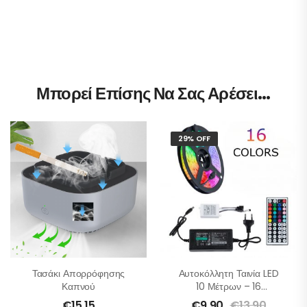
Μπορεί Επίσης Να Σας Αρέσει…
29% OFF
Τασάκι Απορρόφησης
Αυτοκόλλητη Ταινία LED
Καπνού
10 Μέτρων – 16
Χρωμάτων Με
€
15.15
€
9.90
€
13.90