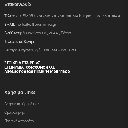
Επικοινωνία
Τηλέφωνα:
Ελλάδα: 2612615129, 2610990514 Κύπρος: +35725010444
EMAIL:
hello@offersmania.gr
Διεύθυνση:
Αμμοχώστου 13, 26441, Πάτρα
Τηλεφωνικό Κέντρο
Δευτέρα-Παρασκευή / 10:00 AM - 13:00 PM
ΣΤΟΙΧΕΊΑ ΕΤΑΙΡΕΊΑΣ:
ΕΠΩΝΥΜΙΑ: ROICRUNCH Ο.Ε
ΑΦΜ:801100926 ΓΕΜΗ:14910541600
Χρήσιμα Links
Αφήστε το μήνυμά σας
Όροι Χρήσης
Πολιτική απορρήτου