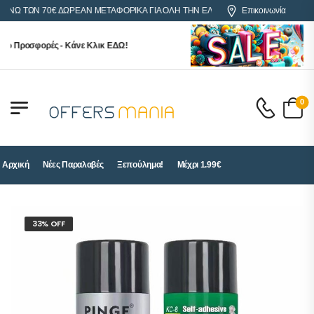
Ω ΤΩΝ 70€ ΔΩΡΕΑΝ ΜΕΤΑΦΟΡΙΚΑ ΓΙΑ ΟΛΗ ΤΗΝ ΕΛΛΑΔΑ
Επικοινωνία
 Προσφορές - Κάνε Κλικ ΕΔΩ!
0
Αρχική
Νέες Παραλαβές
Ξεπούλημα!
Μέχρι 1.99€
33% OFF