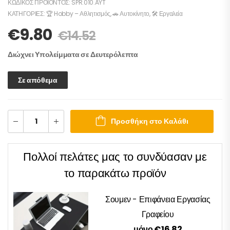
ΚΩΔΙΚΌΣ ΠΡΟΪΌΝΤΟΣ:
SPR.010.AYT
ΚΑΤΗΓΟΡΊΕΣ:
🏆 Hobby – Αθλητισμός
,
🚗 Αυτοκίνητο
,
🛠️ Εργαλεία
€
9.80
€
14.52
Διώχνει Υπολείμματα σε Δευτερόλεπτα
Σε απόθεμα
Προσθήκη στο Καλάθι
Πολλοί πελάτες μας το συνδύασαν με
το παρακάτω προϊόν
Σουμεν - Επιφάνεια Εργασίας
Γραφείου
μόνο €16.82