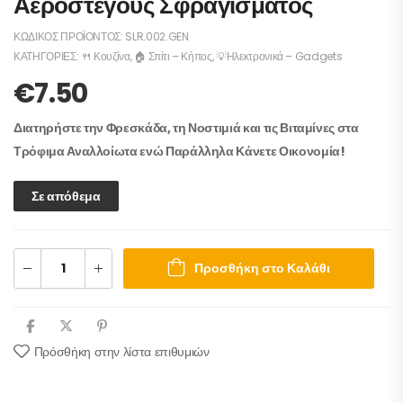
Αεροστεγούς Σφραγίσματος
ΚΩΔΙΚΌΣ ΠΡΟΪΌΝΤΟΣ:
SLR.002.GEN
ΚΑΤΗΓΟΡΊΕΣ:
🍴 Κουζίνα
,
🏠 Σπίτι – Κήπος
,
💡Ηλεκτρονικά – Gadgets
€
7.50
Διατηρήστε την Φρεσκάδα, τη Νοστιμιά και τις Βιταμίνες στα
Τρόφιμα Αναλλοίωτα ενώ Παράλληλα Κάνετε Οικονομία!
Σε απόθεμα
Προσθήκη στο Καλάθι
Πρόσθήκη στην λίστα επιθυμιών