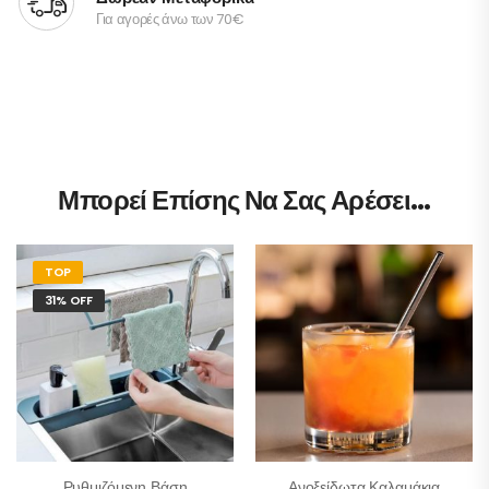
Για αγορές άνω των 70€
Μπορεί Επίσης Να Σας Αρέσει…
TOP
31% OFF
Ρυθμιζόμενη Βάση
Ανοξείδωτα Καλαμάκια