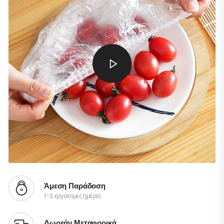
Άμεση Παράδοση
1-3 εργάσιμες ημέρες
Δωρεάν Μεταφορικά