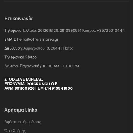
Επικοινωνία
Τηλέφωνα:
Ελλάδα: 2612615129, 2610990514 Κύπρος: +35725010444
EMAIL:
hello@offersmania.gr
Διεύθυνση:
Αμμοχώστου 13, 26441, Πάτρα
Τηλεφωνικό Κέντρο
Δευτέρα-Παρασκευή / 10:00 AM - 13:00 PM
ΣΤΟΙΧΕΊΑ ΕΤΑΙΡΕΊΑΣ:
ΕΠΩΝΥΜΙΑ: ROICRUNCH Ο.Ε
ΑΦΜ:801100926 ΓΕΜΗ:14910541600
Χρήσιμα Links
Αφήστε το μήνυμά σας
Όροι Χρήσης