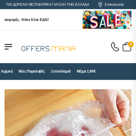
 ΔΩΡΕΑΝ ΜΕΤΑΦΟΡΙΚΑ ΓΙΑ ΟΛΗ ΤΗΝ ΕΛΛΑΔΑ
Επικοινωνία
φορές - Κάνε Κλικ ΕΔΩ!
0
Αρχική
Νέες Παραλαβές
Ξεπούλημα!
Μέχρι 1.99€