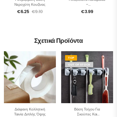
Νεροχύτη Κουζίνας
–
Επαναχρησιμοποιούμενα
€
6.25
€
9.10
€
3.99
– Σετ 10 Τμχ
Σχετικά Προϊόντα
TOP
OUT OF STOCK
Διάφανη Κολλητική
Βάση Τοίχου Για
Ταινία Διπλής Όψης
Σκούπες Και