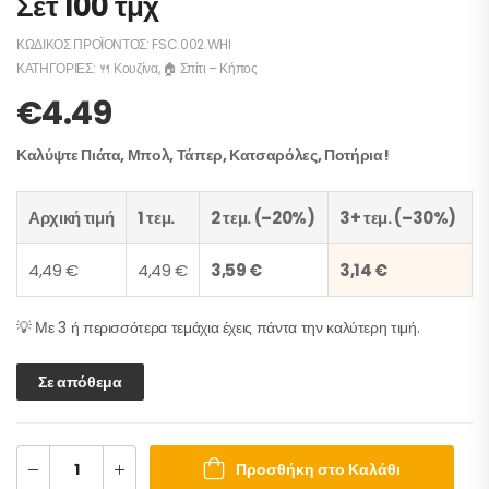
Σετ 100 τμχ
ΚΩΔΙΚΌΣ ΠΡΟΪΌΝΤΟΣ:
FSC.002.WHI
ΚΑΤΗΓΟΡΊΕΣ:
🍴 Κουζίνα
,
🏠 Σπίτι – Κήπος
€
4.49
Καλύψτε Πιάτα, Μπολ, Τάπερ, Κατσαρόλες, Ποτήρια!
Αρχική τιμή
1 τεμ.
2 τεμ. (–20%)
3+ τεμ. (–30%)
4,49 €
4,49 €
3,59 €
3,14 €
💡 Με 3 ή περισσότερα τεμάχια έχεις πάντα την καλύτερη τιμή.
Σε απόθεμα
Προσθήκη στο Καλάθι