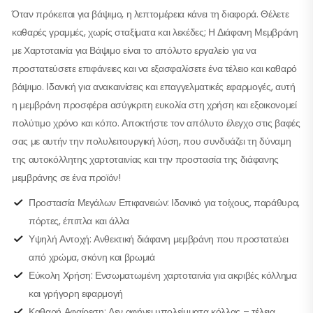
Όταν πρόκειται για βάψιμο, η λεπτομέρεια κάνει τη διαφορά. Θέλετε
καθαρές γραμμές, χωρίς σταξίματα και λεκέδες; Η Διάφανη Μεμβράνη
με Χαρτοταινία για Βάψιμο είναι το απόλυτο εργαλείο για να
προστατεύσετε επιφάνειες και να εξασφαλίσετε ένα τέλειο και καθαρό
βάψιμο. Ιδανική για ανακαινίσεις και επαγγελματικές εφαρμογές, αυτή
η μεμβράνη προσφέρει ασύγκριτη ευκολία στη χρήση και εξοικονομεί
πολύτιμο χρόνο και κόπο. Αποκτήστε τον απόλυτο έλεγχο στις βαφές
σας με αυτήν την πολυλειτουργική λύση, που συνδυάζει τη δύναμη
της αυτοκόλλητης χαρτοταινίας και την προστασία της διάφανης
μεμβράνης σε ένα προϊόν!
Προστασία Μεγάλων Επιφανειών: Ιδανικό για τοίχους, παράθυρα,
πόρτες, έπιπλα και άλλα
Υψηλή Αντοχή: Ανθεκτική διάφανη μεμβράνη που προστατεύει
από χρώμα, σκόνη και βρωμιά
Εύκολη Χρήση: Ενσωματωμένη χαρτοταινία για ακριβές κόλλημα
και γρήγορη εφαρμογή
Καθαρή Αφαίρεση: Δεν αφήνει υπολείμματα κόλλας – τέλεια