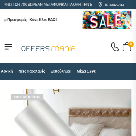
Ω ΤΩΝ 70€ ΔΩΡΕΑΝ ΜΕΤΑΦΟΡΙΚΑ ΓΙΑ ΟΛΗ ΤΗΝ ΕΛΛΑΔΑ
Επικοινωνία
 Προσφορές - Κάνε Κλικ ΕΔΩ!
0
Αρχική
Νέες Παραλαβές
Ξεπούλημα!
Μέχρι 1.99€
OUT OF STOCK