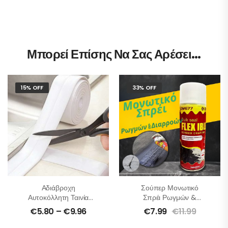
Μπορεί Επίσης Να Σας Αρέσει…
15% OFF
33% OFF
Αδιάβροχη
Σούπερ Μονωτικό
Αυτοκόλλητη Ταινία
Σπρέι Ρωγμών &
Αρμών Στεγανοποιητική
Διαρροών
€
5.80
–
€
9.96
€
7.99
€
11.99