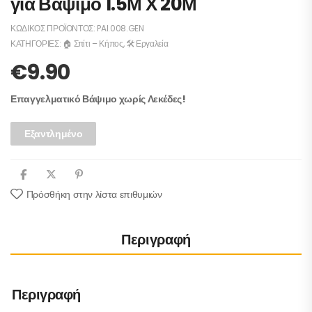
για Βάψιμο 1.5Μ Χ 20Μ
ΚΩΔΙΚΌΣ ΠΡΟΪΌΝΤΟΣ:
PAI.008.GEN
ΚΑΤΗΓΟΡΊΕΣ:
🏠 Σπίτι – Κήπος
,
🛠️ Εργαλεία
€
9.90
Επαγγελματικό Βάψιμο χωρίς Λεκέδες!
Εξαντλημένο
Πρόσθήκη στην λίστα επιθυμιών
Περιγραφή
Περιγραφή