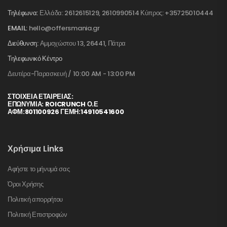
Τηλέφωνα:
Ελλάδα: 2612615129, 2610990514 Κύπρος: +35725010444
EMAIL:
hello@offersmania.gr
Διεύθυνση:
Αμμοχώστου 13, 26441, Πάτρα
Τηλεφωνικό Κέντρο
Δευτέρα-Παρασκευή / 10:00 AM - 13:00 PM
ΣΤΟΙΧΕΊΑ ΕΤΑΙΡΕΊΑΣ:
ΕΠΩΝΥΜΙΑ: ROICRUNCH Ο.Ε
ΑΦΜ:801100926 ΓΕΜΗ:14910541600
Χρήσιμα Links
Αφήστε το μήνυμά σας
Όροι Χρήσης
Πολιτική απορρήτου
Πολιτική Επιστροφών