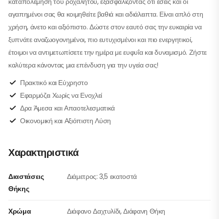
καταπολέμηση του ροχαλητού, εξασφαλίζοντας ότι εσείς και οι
αγαπημένοι σας θα κοιμηθείτε βαθιά και αδιάλειπτα. Είναι απλό στη
χρήση, άνετο και αξιόπιστο. Δώστε στον εαυτό σας την ευκαιρία να
ξυπνάτε αναζωογονημένοι, πιο ευτυχισμένοι και πιο ενεργητικοί,
έτοιμοι να αντιμετωπίσετε την ημέρα με ευφυΐα και δυναμισμό. Ζήστε
καλύτερα κάνοντας μια επένδυση για την υγεία σας!
Πρακτικό και Εύχρηστο
Εφαρμόζει Χωρίς να Ενοχλεί
Δρα Άμεσα και Απαοτελεσματικά
Οικονομική και Αξιόπιστη Λύση
Χαρακτηριστικά
Διαστάσεις
Διάμετρος: 3,5 εκατοστά
Θήκης
Χρώμα
Διάφανο Δαχτυλίδι, Διάφανη Θήκη