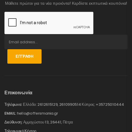
Μάθετε πρώτοι για τα νέα προιόντα! Κερδίστε εκπτωτικά κουπόνια!
ΕΓΓΡΑΦΉ
Επικοινωνία
Τηλέφωνα:
Ελλάδα: 2612615129, 2610990514 Κύπρος: +35725010444
EMAIL:
hello@offersmania.gr
Διεύθυνση:
Αμμοχώστου 13, 26441, Πάτρα
Τηλεφωνικό Κέντρο