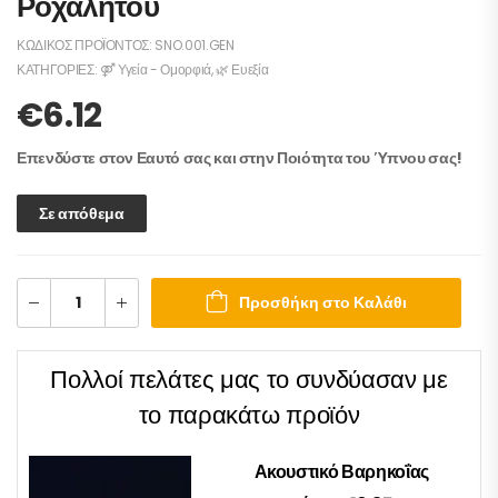
Ροχαλητού
ΚΩΔΙΚΌΣ ΠΡΟΪΌΝΤΟΣ:
SNO.001.GEN
ΚΑΤΗΓΟΡΊΕΣ:
⚤ Υγεία - Ομορφιά
,
🌿 Ευεξία
€
6.12
Επενδύστε στον Εαυτό σας και στην Ποιότητα του Ύπνου σας!
Σε απόθεμα
Προσθήκη στο Καλάθι
Πολλοί πελάτες μας το συνδύασαν με
το παρακάτω προϊόν
Ακουστικό Βαρηκοΐας