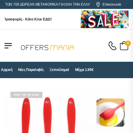
Ν 70€ ΔΩΡΕΑΝ ΜΕΤΑΦΟΡΙΚΑ ΓΙΑ ΟΛΗ ΤΗΝ ΕΛΛΑΔΑ
Επικοινωνία
ροσφορές - Κάνε Κλικ ΕΔΩ!
0
Αρχική
Νέες Παραλαβές
Ξεπούλημα!
Μέχρι 1.99€
OUT OF STOCK