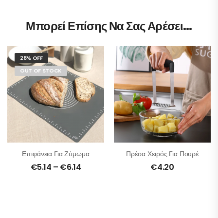
Μπορεί Επίσης Να Σας Αρέσει…
28% OFF
OUT OF STOCK
Επιφάνεια Για Ζύμωμα
Πρέσα Χειρός Για Πουρέ
€
5.14
–
€
6.14
€
4.20