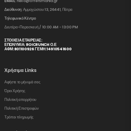
EMAIL:
hello@offersmania.gr
Διεύθυνση:
Αμμοχώστου 13, 26441, Πάτρα
Τηλεφωνικό Κέντρο
Δευτέρα-Παρασκευή / 10:00 AM - 13:00 PM
ΣΤΟΙΧΕΊΑ ΕΤΑΙΡΕΊΑΣ:
ΕΠΩΝΥΜΙΑ: ROICRUNCH Ο.Ε
ΑΦΜ:801100926 ΓΕΜΗ:14910541600
Χρήσιμα Links
Αφήστε το μήνυμά σας
Όροι Χρήσης
Πολιτική απορρήτου
Πολιτική Επιστροφών
Τρόποι πληρωμής