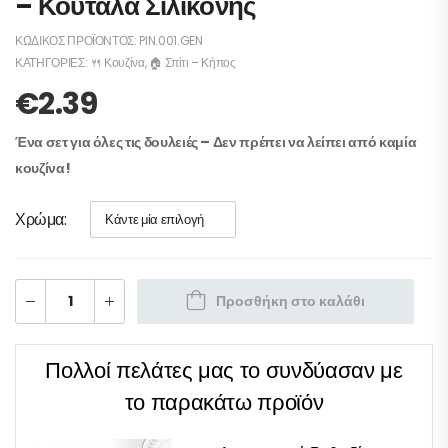
– Κουτάλα Σιλικόνης
ΚΩΔΙΚΌΣ ΠΡΟΪΌΝΤΟΣ:
PIN.001.GEN
ΚΑΤΗΓΟΡΊΕΣ:
🍴 Κουζίνα
,
🏠 Σπίτι – Κήπος
€
2.39
Ένα σετ για όλες τις δουλειές – Δεν πρέπει να λείπει από καμία
κουζίνα!
Χρώμα
Προσθήκη στο καλάθι
Πολλοί πελάτες μας το συνδύασαν με
το παρακάτω προϊόν