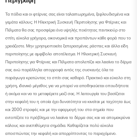
Περιγραφή
Τα πόδια και οι φτέρνες σας είναι ταλαιπωρημένα, ξεφλουδισμένα και
γεμάτα κάλους; Η Ηλεκτρική Συσκευή Περιποίησης για Φτέρνες και
Πέλματα θα σας προσφέρει ένα υψηλής ποιότητας πεντικιούρ στο
σπίτι, εύκολα γρήγορα, οικονομικά και προπάντων κάθε φορά που το
χρειάζεστε. Μην χρησιμοποιείτε ξεπερασμένες ράσπες και άλλα είδη
περιποίησης με αμφίβολο αποτέλεσμα. Η Ηλεκτρική Συσκευή
Περιποίησης για Φτέρνες και Πέλματα απολεπίζει και λειαίνει το δέρμα
σας ενώ παράλληλα απορροφά εντός της συσκευής όλα τα
παράγωγα κρατώντας το σπίτι σας καθαρό. Πρακτικό και εύκολο στη
χρήση, ιδανικό μέγεθος για να μπορεί να αποθηκεύεται οπουδήποτε
ή ακόμα και να το μεταφέρετε μαζί σας. Η λειτουργία του βασίζεται
στην κεφαλή του η οποία έχει δυνατότητα να κινείται με ταχύτητα έως
και 2000 στροφές και με την εφαρμογή του στα σημεία που
εντοπίζετε το πρόβλημα να λειαίνει το δέρμα σας και να απομακρύνει
κάλους και ανεπιθύμητα σημάδια. Καθαρίζεται πολύ εύκολα
αποσπώντας την κεφαλή και απορρίπτοντας το περιεχόμενο.