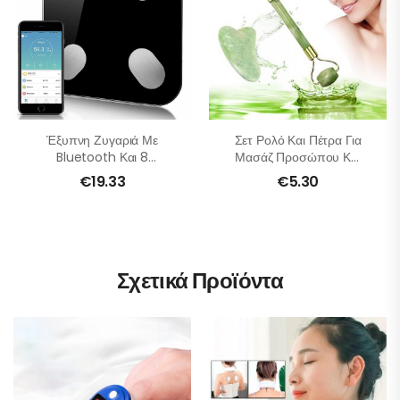
Έξυπνη Ζυγαριά Με
Σετ Ρολό Και Πέτρα Για
Bluetooth Και 8
Μασάζ Προσώπου Και
Λειτουργίες
Σώματος – Νεφρίτης
€
19.33
€
5.30
Σχετικά Προϊόντα