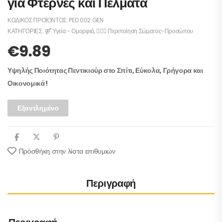
για Φτέρνες και Πέλματα
ΚΩΔΙΚΌΣ ΠΡΟΪΌΝΤΟΣ:
PED.002.GEN
ΚΑΤΗΓΟΡΊΕΣ:
⚤ Υγεία - Ομορφιά
,
💆🏻‍♀️ Περιποίηση Σώματος-Προσώπου
€
9.89
Υψηλής Ποιότητας Πεντικιούρ στο Σπίτι, Εύκολα, Γρήγορα και
Οικονομικά!
Εξαντλημένο
Πρόσθήκη στην λίστα επιθυμιών
Περιγραφή