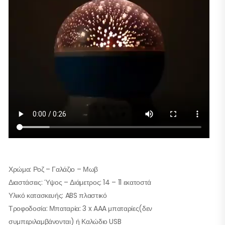
Χρώμα: Ροζ – Γαλάζιο – Μωβ
Διαστάσεις: Ύψος – Διάμετρος: 14 – 11 εκατοστά
Υλικό κατασκευής: ABS πλαστικό
Τροφοδοσία: Μπαταρία: 3 x AAA μπαταρίες(δεν
συμπεριλαμβάνονται) ή Καλώδιο USB