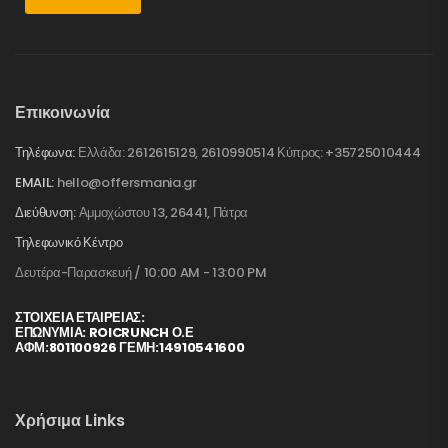
Επικοινωνία
Τηλέφωνα:
Ελλάδα: 2612615129, 2610990514 Κύπρος: +35725010444
EMAIL:
hello@offersmania.gr
Διεύθυνση:
Αμμοχώστου 13, 26441, Πάτρα
Τηλεφωνικό Κέντρο
Δευτέρα-Παρασκευή / 10:00 AM - 13:00 PM
ΣΤΟΙΧΕΊΑ ΕΤΑΙΡΕΊΑΣ:
ΕΠΩΝΥΜΙΑ: ROICRUNCH Ο.Ε
ΑΦΜ:801100926 ΓΕΜΗ:14910541600
Χρήσιμα Links