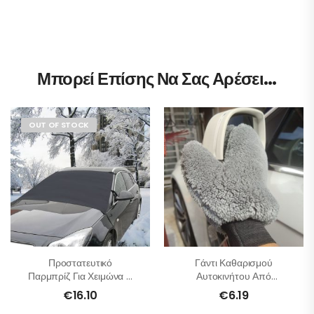
Μπορεί Επίσης Να Σας Αρέσει…
OUT OF STOCK
Προστατευτικό
Γάντι Καθαρισμού
Παρμπρίζ Για Χειμώνα –
Αυτοκινήτου Από
Καλοκαίρι
Μικροΐνες
€
16.10
€
6.19