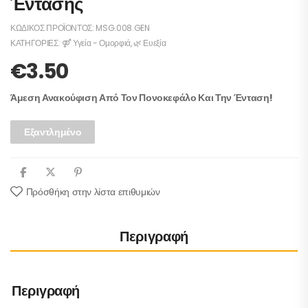
Έντασης
ΚΩΔΙΚΌΣ ΠΡΟΪΌΝΤΟΣ:
MSG.008.GEN
ΚΑΤΗΓΟΡΊΕΣ:
⚤ Υγεία - Ομορφιά
,
🌿 Ευεξία
€
3.50
Άμεση Ανακούφιση Από Τον Πονοκεφάλο Και Την Ένταση!
Εξαντλημένο
Πρόσθήκη στην λίστα επιθυμιών
Περιγραφή
Περιγραφή