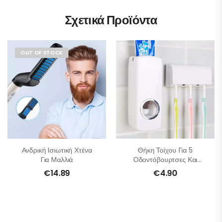
Σχετικά Προϊόντα
OUT OF STOCK
Ανδρική Ισιωτική Χτένα
Θήκη Τοίχου Για 5
Για Μαλλιά
Οδοντόβουρτσες Και
Αυτόματη Βάση Για
€
14.89
€
4.90
Οδοντόκρεμα