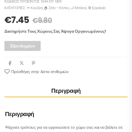
ΚΩΔΙΚΌΣ ΠΡΟΪΌΝΤΟΣ:
SHH.017.GEN
ΚΑΤΗΓΟΡΊΕΣ:
🍴 Κουζίνα
,
🏠 Σπίτι – Κήπος
,
🛁 Μπάνιο
,
🛠️ Εργαλεία
€
7.45
€
9.80
Διατηρήστε Τους Χώρους Σας Άψογα Οργανωμένους!
Εξαντλημένο
Πρόσθήκη στην λίστα επιθυμιών
Περιγραφή
Περιγραφή
Ψάχνετε τρόπους για να οργανώσετε το χώρο σας και να βάλετε σε