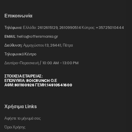
Επικοινωνία
Τηλέφωνα:
Ελλάδα: 2612615129, 2610990514 Κύπρος: +35725010444
EMAIL:
hello@offersmania.gr
Διεύθυνση:
Αμμοχώστου 13, 26441, Πάτρα
Τηλεφωνικό Κέντρο
Δευτέρα-Παρασκευή / 10:00 AM - 13:00 PM
ΣΤΟΙΧΕΊΑ ΕΤΑΙΡΕΊΑΣ:
ΕΠΩΝΥΜΙΑ: ROICRUNCH Ο.Ε
ΑΦΜ:801100926 ΓΕΜΗ:14910541600
Χρήσιμα Links
Αφήστε το μήνυμά σας
Όροι Χρήσης