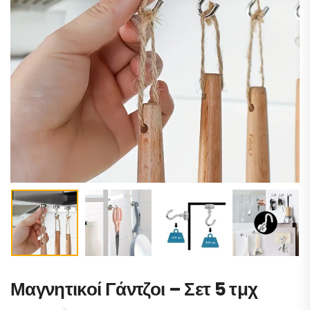
Μαγνητικοί Γάντζοι – Σετ 5 τμχ