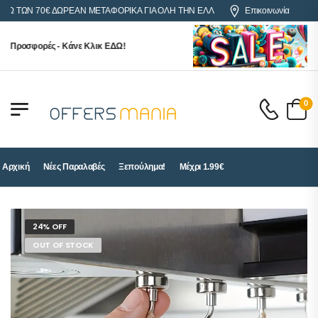
ΩΝ 70€ ΔΩΡΕΑΝ ΜΕΤΑΦΟΡΙΚΑ ΓΙΑ ΟΛΗ ΤΗΝ ΕΛΛΑΔΑ
Επικοινωνία
ροσφορές - Κάνε Κλικ ΕΔΩ!
0
Αρχική
Νέες Παραλαβές
Ξεπούλημα!
Μέχρι 1.99€
24% OFF
OUT OF STOCK