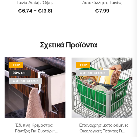
Ταινία Διπλής Όψης
Αυτοκόλλητες Ταινίες
Μπάνιου / Σκάλας –
€
6.74
–
€
13.81
€
7.99
Σετ 12 Τμχ
Σχετικά Προϊόντα
TOP
TOP
90% OFF
OUT OF STOCK
OUT OF STOCK
Έξυπνη Κρεμάστρα-
Επαναχρησιμοποιούμενες
Γάντζος Για Συρτάρι-
Οικολογικές Τσάντες Για
Πόρτα 5 Τμχ
Ψώνια – Σετ 2 Τμχ