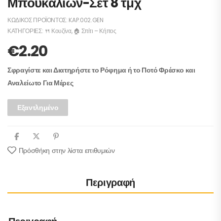
Μπουκαλιών-Σετ 8 τμχ
ΚΩΔΙΚΌΣ ΠΡΟΪΌΝΤΟΣ:
KAP.002.GEN
ΚΑΤΗΓΟΡΊΕΣ:
🍴 Κουζίνα
,
🏠 Σπίτι – Κήπος
€
2.20
Σφραγίστε και Διατηρήστε το Ρόφημα ή το Ποτό Φρέσκο και
Αναλείωτο Για Μέρες
Εξαντλημένο
Πρόσθήκη στην λίστα επιθυμιών
Περιγραφή