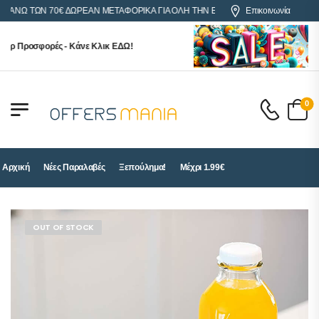
ΝΩ ΤΩΝ 70€ ΔΩΡΕΑΝ ΜΕΤΑΦΟΡΙΚΑ ΓΙΑ ΟΛΗ ΤΗΝ ΕΛΛΑΔΑ
Επικοινωνία
ρ Προσφορές - Κάνε Κλικ ΕΔΩ!
0
Αρχική
Νέες Παραλαβές
Ξεπούλημα!
Μέχρι 1.99€
OUT OF STOCK