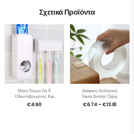
Σχετικά Προϊόντα
Θήκη Τοίχου Για 5
Διάφανη Κολλητική
Οδοντόβουρτσες Και
Ταινία Διπλής Όψης
Αυτόματη Βάση Για
€
4.90
€
6.74
–
€
13.81
Οδοντόκρεμα