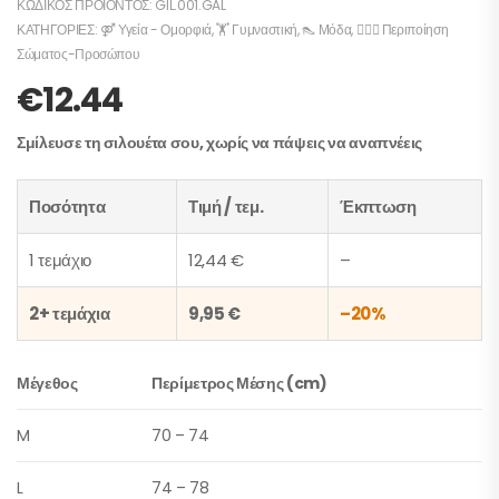
ΚΩΔΙΚΌΣ ΠΡΟΪΌΝΤΟΣ:
GIL.001.GAL
ΚΑΤΗΓΟΡΊΕΣ:
⚤ Υγεία - Ομορφιά
,
🏋️ Γυμναστική
,
👠 Μόδα
,
💆🏻‍♀️ Περιποίηση
Σώματος-Προσώπου
€
12.44
Σμίλευσε τη σιλουέτα σου, χωρίς να πάψεις να αναπνέεις
Ποσότητα
Τιμή / τεμ.
Έκπτωση
1 τεμάχιο
12,44 €
–
2+ τεμάχια
9,95 €
–20%
Μέγεθος
Περίμετρος Μέσης (cm)
M
70 – 74
L
74 – 78