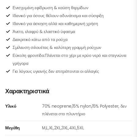
Ενισχυμένη εφίδρωση & καύση θερμίδων
Ιδανικό για όσους θέλουν αδυνάτισμα και σύσφιξη
Ιδανικό για άσκηση αλλά και καθημερινή χρήση
Άνετο, ελαφρύ & ελαστικό ύφασμα
Διακριτικό κάτω από τα ρούχα
Σμίλευση σιλουέτας & καλύτερη γραμμή ρούχων
Εύκολη φροντίδα.Πλένεται στο χέρι με κρύο νερό και στεγνώνει
γρήγορα
Για λόγους υγιεινής δεν επιτρέπονται οι αλλαγές
Χαρακτηριστικά
Υλικό
70% neoprene,15% nylon,15% Polyester, δεν
πλένεται στο πλυντήριο
Μεγέθη
Μ,L,XL,2XL,3XL,4XL,5XL