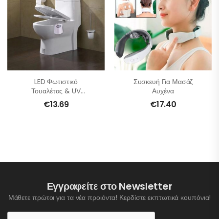
LED Φωτιστικό
Συσκευή Για Μασάζ
Τουαλέτας & UV
Αυχένα
Απολύμανση Λεκάνης
€
13.69
€
17.40
Εγγραφείτε στο Newsletter
Μάθετε πρώτοι για τα νέα προιόντα! Κερδίστε εκπτωτικά κουπόνια!