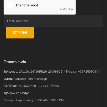
ΕΓΓΡΑΦΉ
Επικοινωνία
Τηλέφωνα:
Ελλάδα: 2612615129, 2610990514 Κύπρος: +35725010444
EMAIL:
hello@offersmania.gr
Διεύθυνση:
Αμμοχώστου 13, 26441, Πάτρα
Τηλεφωνικό Κέντρο
Δευτέρα-Παρασκευή / 10:00 AM - 13:00 PM