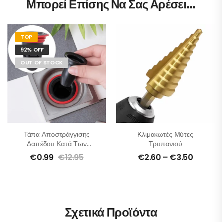
Μπορεί Επίσης Να Σας Αρέσει…
TOP
92% OFF
OUT OF STOCK
Τάπα Αποστράγγισης
Κλιμακωτές Μύτες
Δαπέδου Κατά Των
Τρυπανιού
Οσμών
€
0.99
€
12.95
€
2.60
–
€
3.50
Σχετικά Προϊόντα