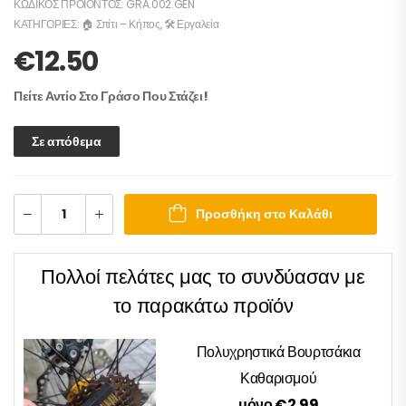
ΚΩΔΙΚΌΣ ΠΡΟΪΌΝΤΟΣ:
GRA.002.GEN
ΚΑΤΗΓΟΡΊΕΣ:
🏠 Σπίτι – Κήπος
,
🛠️ Εργαλεία
€
12.50
Πείτε Αντίο Στο Γράσο Που Στάζει!
Σε απόθεμα
Προσθήκη στο Καλάθι
Πολλοί πελάτες μας το συνδύασαν με
το παρακάτω προϊόν
Πολυχρηστικά Βουρτσάκια
Καθαρισμού
μόνο €2.99