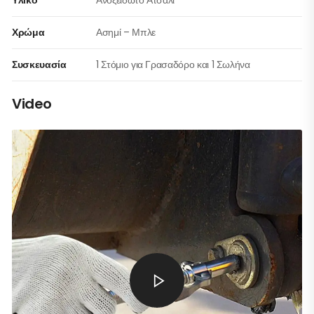
Υλικό
Ανοξείδωτο Ατσάλι
Χρώμα
Ασημί – Μπλε
Συσκευασία
1 Στόμιο για Γρασαδόρο και 1 Σωλήνα
Video