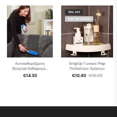
35% OFF
OUT OF STOCK
Αυτοκαθαριζόμενη
SnapUp Γωνιακό Ράφι
Βούρτσα Καθαρισμού
Πολλαπλών Χρήσεων
Για Τρίχες Κατοικίδιων
€
14.30
€
10.40
€
16.00