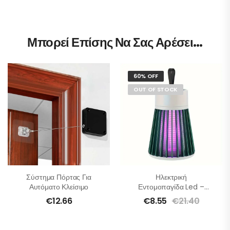
Μπορεί Επίσης Να Σας Αρέσει…
60% OFF
OUT OF STOCK
Σύστημα Πόρτας Για
Ηλεκτρική
Αυτόματο Κλείσιμο
Εντομοπαγίδα Led –
Με-Μπαταρία, Πράσινο
€
12.66
€
8.55
€
21.40