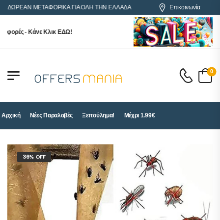
ΩΡΕΑΝ ΜΕΤΑΦΟΡΙΚΑ ΓΙΑ ΟΛΗ ΤΗΝ ΕΛΛΑΔΑ
Επικοινωνία
ορές - Κάνε Κλικ ΕΔΩ!
0
Αρχική
Νέες Παραλαβές
Ξεπούλημα!
Μέχρι 1.99€
36% OFF