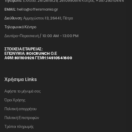
Τηλέφωνα:
Ελλάδα: 2612615129, 2610990514 Κύπρος: +35725010444
EMAIL:
hello@offersmania.gr
Διεύθυνση:
Αμμοχώστου 13, 26441, Πάτρα
Τηλεφωνικό Κέντρο
Δευτέρα-Παρασκευή / 10:00 AM - 13:00 PM
ΣΤΟΙΧΕΊΑ ΕΤΑΙΡΕΊΑΣ:
ΕΠΩΝΥΜΙΑ: ROICRUNCH Ο.Ε
ΑΦΜ:801100926 ΓΕΜΗ:14910541600
Χρήσιμα Links
Αφήστε το μήνυμά σας
Όροι Χρήσης
Πολιτική απορρήτου
Πολιτική Επιστροφών
Τρόποι πληρωμής