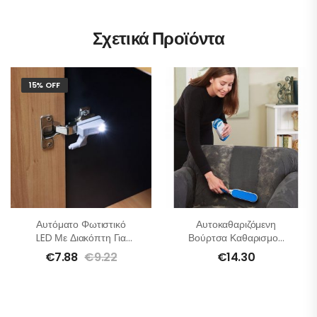
Σχετικά Προϊόντα
15% OFF
Αυτόματο Φωτιστικό
Αυτοκαθαριζόμενη
LED Με Διακόπτη Για
Βούρτσα Καθαρισμού
Ντουλάπια – 4τμχ
Για Τρίχες Κατοικίδιων
€
7.88
€
9.22
€
14.30