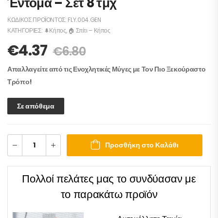
Έντομα – Σετ 8 τμχ
ΚΩΔΙΚΌΣ ΠΡΟΪΌΝΤΟΣ:
FLY.004.GEN
ΚΑΤΗΓΟΡΊΕΣ:
🌲Κήπος
,
🏠 Σπίτι – Κήπος
€
4.37
€
6.80
Απαλλαγείτε από τις Ενοχλητικές Μύγες με Τον Πιο Ξεκούραστο
Τρόπο!
Σε απόθεμα
Προσθήκη στο Καλάθι
Πολλοί πελάτες μας το συνδύασαν με
το παρακάτω προϊόν