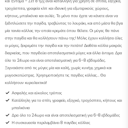
και Έντομα – Σετ 8 τμχ είναι κατάλληλη για χρήση σε σπίτια, εξοχικά,
τροχόσπιτα, γραφεία κλπ και ιδανική για εξωτερικούς χώρους,
κήπους, μπαλκόνια και αυλές. Το μόνο που έχετε να κάνετε είναι να
ξεδιπλώσετε την παγίδα, τραβώντας το λουράκι, και από μέσα θα βγει
μία ταινία κόλλας την οποία κρεμάτε όπου θέλετε. Οι μύγες θα πάνε
στην παγίδα και θα κολλήσουν πάνω της! Μόλις έχουν κολλήσει όλες
οι μύγες, ξεκρεμάτε την παγίδα και την πετάτε! Διαθέτει κόλλα μακράς
διαρκείας, που παγιδεύει αποτελεσματικά μύγες και άλλα έντομα. Δρα
όλο το 24ωρο και είναι αποτελεσματική για 6-8 εβδομάδες.
Ξεγνοιάστε από τις μύγες μία και καλή, χωρίς κυνήγι, χημικά και
μυγοσκοτώστρες. Χρησιμοποιήστε τις παγίδες κόλλας… Θα
κολλήσουν κυριολεκτικά!
Ασφαλής και εύκολος τρόπος
Κατάλληλη για το σπίτι, γραφείο, εξοχικό, τροχόσπιτο, κήπους και
μπαλκόνια
Δρα όλο το 24ωρο και είναι αποτελεσματική για 6-8 εβδομάδες
Η συσκευασία περιλαμβάνει 8 παγίδες κόλλας