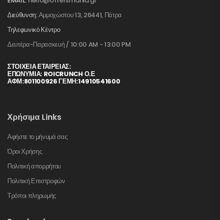
EMAIL:
hello@offersmania.gr
Διεύθυνση:
Αμμοχώστου 13, 26441, Πάτρα
Τηλεφωνικό Κέντρο
Δευτέρα-Παρασκευή / 10:00 AM - 13:00 PM
ΣΤΟΙΧΕΊΑ ΕΤΑΙΡΕΊΑΣ:
ΕΠΩΝΥΜΙΑ: ROICRUNCH Ο.Ε
ΑΦΜ:801100926 ΓΕΜΗ:14910541600
Χρήσιμα Links
Αφήστε το μήνυμά σας
Όροι Χρήσης
Πολιτική απορρήτου
Πολιτική Επιστροφών
Τρόποι πληρωμής