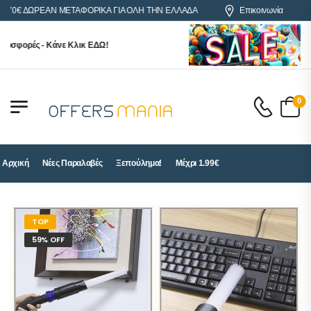
€ ΔΩΡΕΑΝ ΜΕΤΑΦΟΡΙΚΑ ΓΙΑ ΟΛΗ ΤΗΝ ΕΛΛΑΔΑ
Επικοινωνία
σφορές - Κάνε Κλικ ΕΔΩ!
0
Αρχική
Νέες Παραλαβές
Ξεπούλημα!
Μέχρι 1.99€
TOP
59% OFF