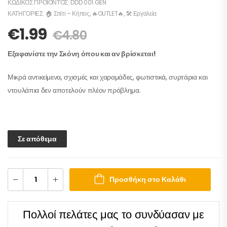
ΚΩΔΙΚΌΣ ΠΡΟΪΌΝΤΟΣ:
DDD.001.GEN
ΚΑΤΗΓΟΡΊΕΣ:
🏠 Σπίτι – Κήπος
,
🔥OUTLET🔥
,
🛠️ Εργαλεία
€
1.99
€
4.80
Εξαφανίστε την Σκόνη όπου και αν βρίσκεται!
Μικρά αντικείμενα, σχισμές και χαραμάδες, φωτιστικά, συρτάρια και
ντουλάπια δεν αποτελούν πλέον πρόβλημα.
Σε απόθεμα
Προσθήκη στο Καλάθι
Πολλοί πελάτες μας το συνδύασαν με