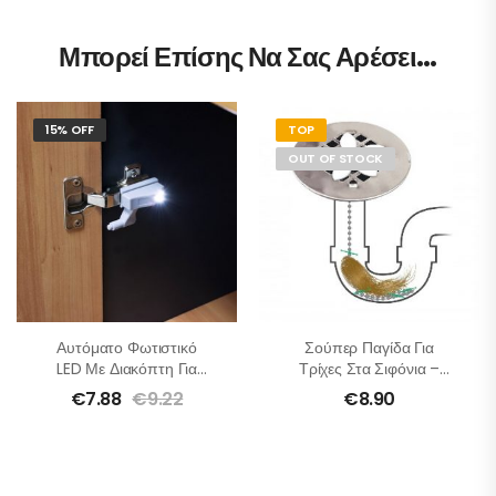
Μπορεί Επίσης Να Σας Αρέσει…
15% OFF
TOP
OUT OF STOCK
Αυτόματο Φωτιστικό
Σούπερ Παγίδα Για
LED Με Διακόπτη Για
Τρίχες Στα Σιφόνια –
Ντουλάπια – 4τμχ
2τμχ
€
7.88
€
9.22
€
8.90