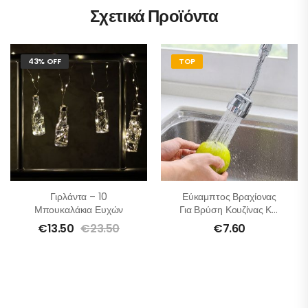
Σχετικά Προϊόντα
43% OFF
TOP
Γιρλάντα – 10
Εύκαμπτος Βραχίονας
Μπουκαλάκια Ευχών
Για Βρύση Κουζίνας Και
Μπάνιου
€
13.50
€
23.50
€
7.60