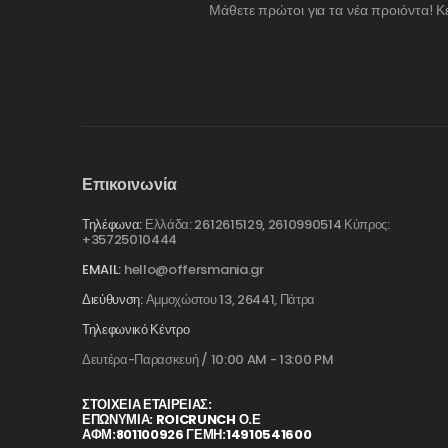
Μάθετε πρώτοι για τα νέα προιόντα! Κ
Επικοινωνία
Τηλέφωνα:
Ελλάδα: 2612615129, 2610990514 Κύπρος:
+35725010444
EMAIL:
hello@offersmania.gr
Διεύθυνση:
Αμμοχώστου 13, 26441, Πάτρα
Τηλεφωνικό Κέντρο
Δευτέρα-Παρασκευή / 10:00 AM - 13:00 PM
ΣΤΟΙΧΕΊΑ ΕΤΑΙΡΕΊΑΣ:
ΕΠΩΝΥΜΙΑ: ROICRUNCH Ο.Ε
ΑΦΜ:801100926 ΓΕΜΗ:14910541600