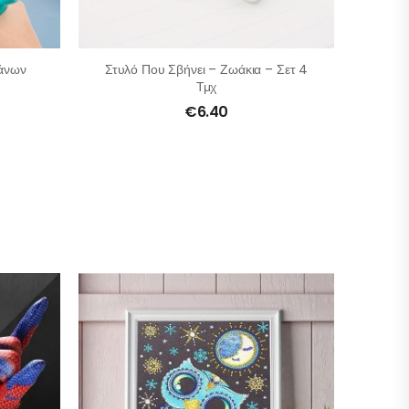
λάνων
Στυλό Που Σβήνει – Ζωάκια – Σετ 4
Τμχ
€
6.40