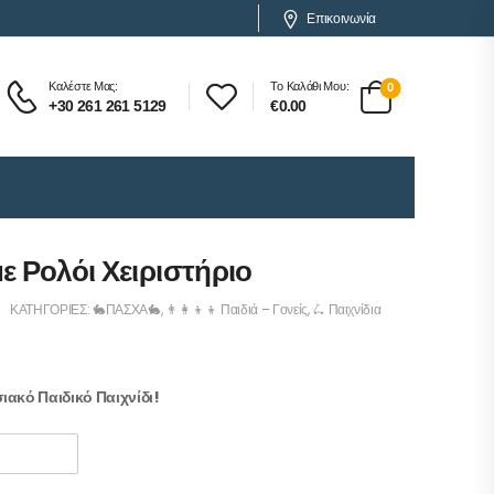
Επικοινωνία
Καλέστε Μας:
Το Καλάθι Μου:
0
+30 261 261 5129
€
0.00
με Ρολόι Χειριστήριο
ΚΑΤΗΓΟΡΊΕΣ:
🐇ΠΑΣΧΑ🐇
,
👨‍👩‍👦‍👦 Παιδιά – Γονείς
,
🛴 Παιχνίδια
ακό Παιδικό Παιχνίδι!