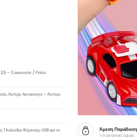
3,5 – 3 εκατοστά / Ρολόι
Ρολόι, Άσπρο Αυτοκίνητο – Άσπρο
Άμεση Παράδοση
ια, 1 Καλώδια Φόρτισης USB για το
1-3 εργάσιμες ημέρες