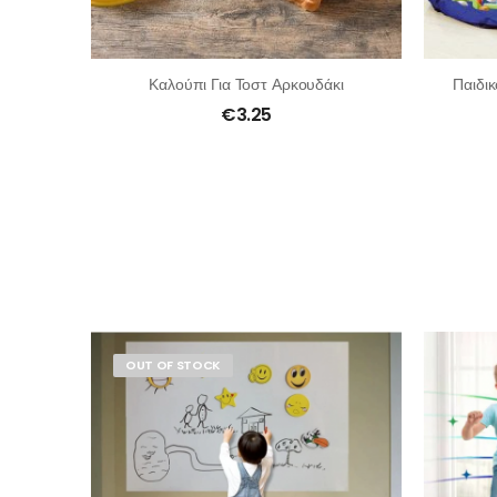
Καλούπι Για Τοστ Αρκουδάκι
Παιδι
€
3.25
OUT OF STOCK