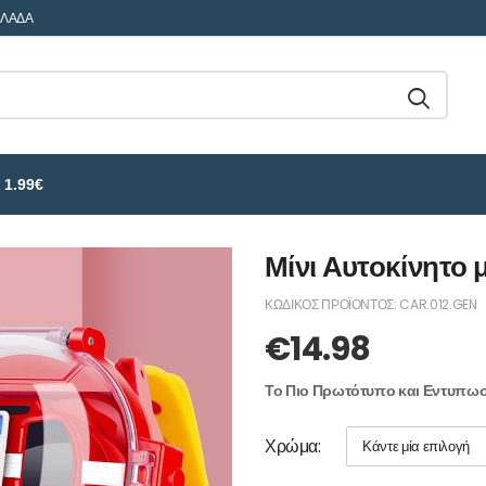
ΛΛΑΔΑ
 1.99€
Μίνι Αυτοκίνητο 
ΚΩΔΙΚΌΣ ΠΡΟΪΌΝΤΟΣ:
CAR.012.GEN
€
14.98
Το Πιο Πρωτότυπο και Εντυπωσι
Χρώμα