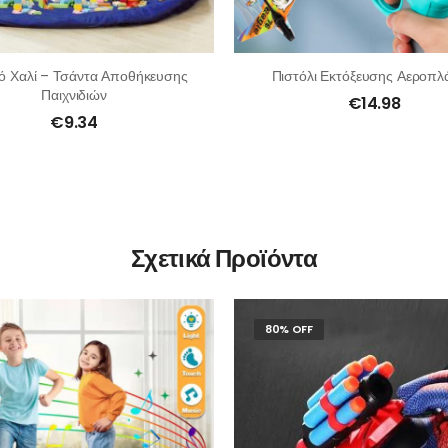
κό Χαλί – Τσάντα Αποθήκευσης
Πιστόλι Εκτόξευσης Αεροπ
Παιχνιδιών
€
14.98
€
9.34
Σχετικά Προϊόντα
80% OFF