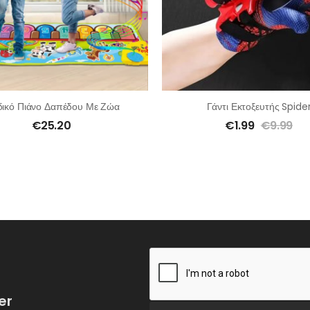
δικό Πιάνο Δαπέδου Με Ζώα
Γάντι Εκτοξευτής Spide
€
25.20
€
1.99
€
9.99
er