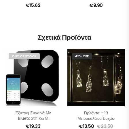
€
15.62
€
9.90
Σχετικά Προϊόντα
OUT OF STOCK
43% OFF
Έξυπνη Ζυγαριά Με
Γιρλάντα – 10
Bluetooth Και 8
Μπουκαλάκια Ευχών
Λειτουργίες
€
19.33
€
13.50
€
23.50