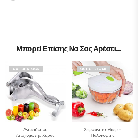
Μπορεί Επίσης Να Σας Αρέσει…
OUT OF STOCK
OUT OF STOCK
Ανοξείδωτος
Χειροκίνητο Μίξερ –
Αποχυμωτής Χειρός
Πολυκόφτης