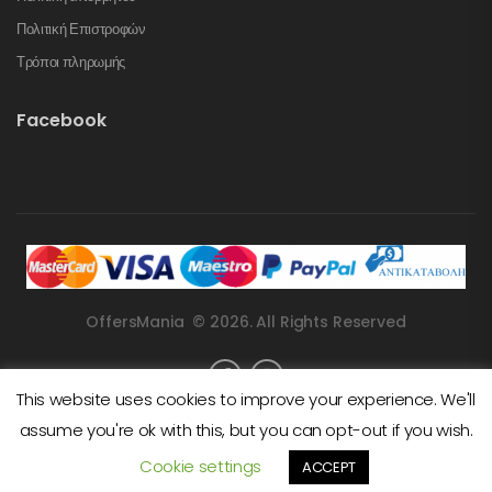
Πολιτική Επιστροφών
Τρόποι πληρωμής
Facebook
OffersMania © 2026. All Rights Reserved
This website uses cookies to improve your experience. We'll
assume you're ok with this, but you can opt-out if you wish.
Cookie settings
ACCEPT