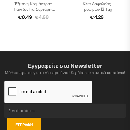
Έξυπνη Κρεμάστρα-
Κλιπ Ασφαλείας
Γάντζος Για Συρτάρι-
Τροφίμων 12 Τμχ
Πόρτα 5 Τμχ
€
0.49
€
4.90
€
4.29
Εγγραφείτε στο Newsletter
Μάθετε πρώτοι για τα νέα προιόντα! Κερδίστε εκπτωτικά κουπόνια!
ΕΓΓΡΑΦΉ