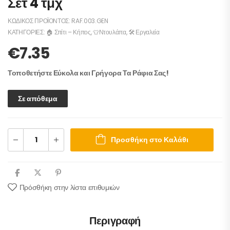
Σετ 4 τμχ
ΚΩΔΙΚΌΣ ΠΡΟΪΌΝΤΟΣ:
RAF.003.GEN
ΚΑΤΗΓΟΡΊΕΣ:
🏠 Σπίτι – Κήπος
,
👕Ντουλάπα
,
🛠️ Εργαλεία
€
7.35
Τοποθετήστε Εύκολα και Γρήγορα Τα Ράφια Σας!
Σε απόθεμα
Προσθήκη στο Καλάθι
Πρόσθήκη στην λίστα επιθυμιών
Περιγραφή