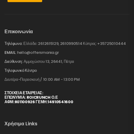
Επικοινωνία
Τηλέφωνα:
Ελλάδα: 2612615129, 2610990514 Κύπρος: +35725010444
EMAIL:
hello@offersmania.gr
Διεύθυνση:
Αμμοχώστου 13, 26441, Πάτρα
Τηλεφωνικό Κέντρο
Δευτέρα-Παρασκευή / 10:00 AM - 13:00 PM
ΣΤΟΙΧΕΊΑ ΕΤΑΙΡΕΊΑΣ:
ΕΠΩΝΥΜΙΑ: ROICRUNCH Ο.Ε
ΑΦΜ:801100926 ΓΕΜΗ:14910541600
Χρήσιμα Links