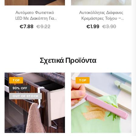
Αυτόματο Φωτιστικό
Αυτοκόλλητες Διάφανες
LED Με Διακόπτη Για
Κρεμάστρες Τοίχου –
Ντουλάπια – 4τμχ
Σετ 4 Τμχ
€
7.88
€
9.22
€
1.99
€
3.90
Σχετικά Προϊόντα
TOP
TOP
90% OFF
OUT OF STOCK