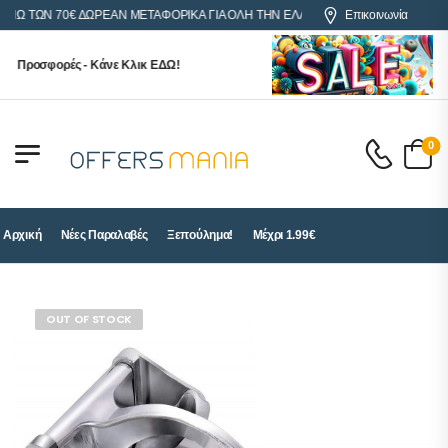
 ΤΩΝ 70€ ΔΩΡΕΑΝ ΜΕΤΑΦΟΡΙΚΑ ΓΙΑ ΟΛΗ ΤΗΝ ΕΛΛΑΔΑ
Επικοινωνία
Προσφορές - Κάνε Κλικ ΕΔΩ!
0
Αρχική
Νέες Παραλαβές
Ξεπούλημα!
Μέχρι 1.99€
OUT OF STOCK