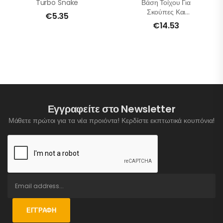
Turbo Snake
Βάση Τοίχου Για
Σκούπες Και
€
5.35
Σφουγγαρίστρες
€
14.53
Εγγραφείτε στο Newsletter
Μάθετε πρώτοι για τα νέα προιόντα! Κερδίστε εκπτωτικά κουπόνια!
ΕΓΓΡΑΦΉ