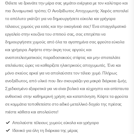
Θέλετε να ξεκινάτε την μέρα σας γεμάτοι ενέργεια με τον καλύτερο και
πιο δυναμωτικό τρόπο; Ο Ανοξείδωτος Αποχυμωτής Χειρός αποτελεί
το απόλυτο γκάτζετ για να δημιουργήσετε εύκολα και γρήγορα
τέλειους χυμούς για εσάς και την οικογένειά σας! Ένα επαγγελματικό
εργαλείο στην κουζίνα του σπιτιού σας, σας επιτρέπει να
δημιουργήσετε χυμούς από όλα τα αγαπημένα σας φρούτα εύκολα
και γρήγορα. Αφήστε στην άκρη τους αργούς και
αναποτελεσματικούς παραδοσιακούς στίφτες και μην σπαταλάτε
ατελείωτες ώρες να καθαρίζετε ηλεκτρικούς αποχυμωτές. Ένα και
μόνο σκεύος αρκεί για να απολαύσετε τον τέλειο χυμό. Πλήρως
ανοξείδωτος, από υλικό που δεν σκουριάζει για μακρά διάρκεια ζωής.
Σχεδιασμένο εξαιρετικά για να είναι βολικό και εύχρηστο και απίστευτα
ανθεκτικό στην καθημερινή χρήση και καταπόνηση. Κόψτε τα φρούτα
σε κομμάτια τοποθετείστε στο ειδικό μεταλλικό δοχείο της πρέσας
πιέστε κάθετα και απολαύστε!
Απολαύστε τέλειους χυμούς εύκολα και γρήγορα
Ιδανικό για όλη τη διάρκεια της μέρας