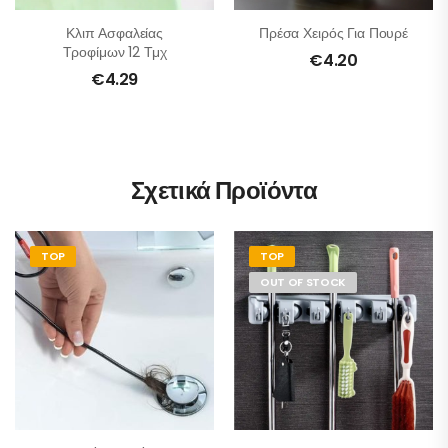
Κλιπ Ασφαλείας
Πρέσα Χειρός Για Πουρέ
Τροφίμων 12 Τμχ
€
4.20
€
4.29
Σχετικά Προϊόντα
TOP
TOP
OUT OF STOCK