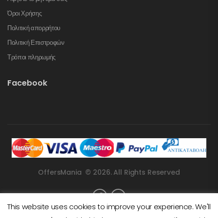
Όροι Χρήσης
Πολιτική απορρήτου
Πολιτική Επιστροφών
Τρόποι πληρωμής
Facebook
OffersMania © 2026. All Rights Reserved
This website uses cookies to improve your experience. We'll