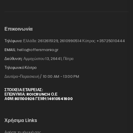
Επικοινωνία
Τηλέφωνα:
Ελλάδα: 2612615129, 2610990514 Κύπρος: +35725010444
EMAIL:
hello@offersmania.gr
Διεύθυνση:
Αμμοχώστου 13, 26441, Πάτρα
Τηλεφωνικό Κέντρο
Δευτέρα-Παρασκευή / 10:00 AM - 13:00 PM
ΣΤΟΙΧΕΊΑ ΕΤΑΙΡΕΊΑΣ:
ΕΠΩΝΥΜΙΑ: ROICRUNCH Ο.Ε
ΑΦΜ:801100926 ΓΕΜΗ:14910541600
Χρήσιμα Links
Αφήστε το μήνυμά σας