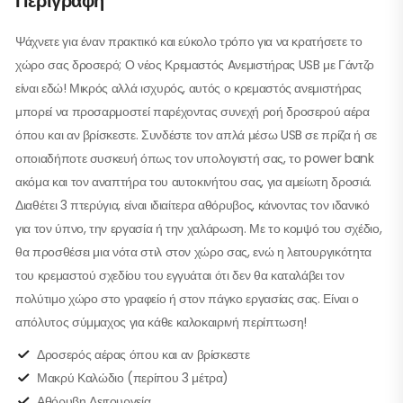
Περιγραφή
Ψάχνετε για έναν πρακτικό και εύκολο τρόπο για να κρατήσετε το
χώρο σας δροσερό; Ο νέος Κρεμαστός Aνεμιστήρας USB με Γάντζο
είναι εδώ! Μικρός αλλά ισχυρός, αυτός ο κρεμαστός ανεμιστήρας
μπορεί να προσαρμοστεί παρέχοντας συνεχή ροή δροσερού αέρα
όπου και αν βρίσκεστε. Συνδέστε τον απλά μέσω USB σε πρίζα ή σε
οποιαδήποτε συσκευή όπως τον υπολογιστή σας, το power bank
ακόμα και τον αναπτήρα του αυτοκινήτου σας, για αμείωτη δροσιά.
Διαθέτει 3 πτερύγια, είναι ιδιαίτερα αθόρυβος, κάνοντας τον ιδανικό
για τον ύπνο, την εργασία ή την χαλάρωση. Με το κομψό του σχέδιο,
θα προσθέσει μια νότα στιλ στον χώρο σας, ενώ η λειτουργικότητα
του κρεμαστού σχεδίου του εγγυάται ότι δεν θα καταλάβει τον
πολύτιμο χώρο στο γραφείο ή στον πάγκο εργασίας σας. Είναι ο
απόλυτος σύμμαχος για κάθε καλοκαιρινή περίπτωση!
Δροσερός αέρας όπου και αν βρίσκεστε
Μακρύ Καλώδιο (περίπου 3 μέτρα)
Αθόρυβη Λειτουργεία