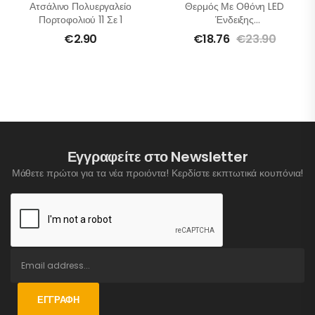
Ατσάλινο Πολυεργαλείο
Θερμός Με Οθόνη LED
Πορτοφολιού 11 Σε 1
Ένδειξης
Θερμοκρασίας, 500ml
€
2.90
€
18.76
€
23.90
Εγγραφείτε στο Newsletter
Μάθετε πρώτοι για τα νέα προιόντα! Κερδίστε εκπτωτικά κουπόνια!
ΕΓΓΡΑΦΉ