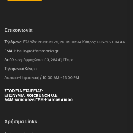
Επικοινωνία
Τηλέφωνα:
Ελλάδα: 2612615129, 2610990514 Κύπρος: +35725010444
EMAIL:
hello@offersmania.gr
Διεύθυνση:
Αμμοχώστου 13, 26441, Πάτρα
Τηλεφωνικό Κέντρο
Δευτέρα-Παρασκευή / 10:00 AM - 13:00 PM
ΣΤΟΙΧΕΊΑ ΕΤΑΙΡΕΊΑΣ:
ΕΠΩΝΥΜΙΑ: ROICRUNCH Ο.Ε
ΑΦΜ:801100926 ΓΕΜΗ:14910541600
Χρήσιμα Links