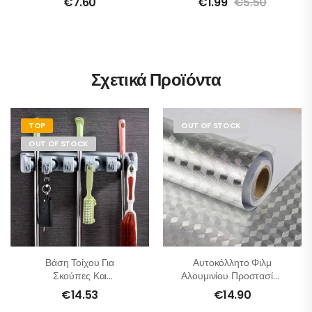
€
7.60
€
1.99
€
5.50
Σχετικά Προϊόντα
TOP
OUT OF STOCK
OUT OF STOCK
Βάση Τοίχου Για
Αυτοκόλλητο Φιλμ
Σκούπες Και
Αλουμινίου Προστασίας
Σφουγγαρίστρες
1+1 Δώρο
€
14.53
€
14.90