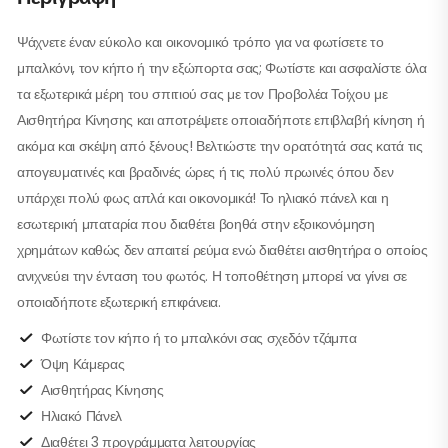
Ψάχνετε έναν εύκολο και οικονομικό τρόπο για να φωτίσετε το
μπαλκόνι, τον κήπο ή την εξώπορτα σας; Φωτίστε και ασφαλίστε όλα
τα εξωτερικά μέρη του σπιτιού σας με τον Προβολέα Τοίχου με
Αισθητήρα Κίνησης και αποτρέψετε οποιαδήποτε επιβλαβή κίνηση ή
ακόμα και σκέψη από ξένους! Βελτιώστε την ορατότητά σας κατά τις
απογευματινές και βραδινές ώρες ή τις πολύ πρωινές όπου δεν
υπάρχει πολύ φως απλά και οικονομικά! Το ηλιακό πάνελ και η
εσωτερική μπαταρία που διαθέτει βοηθά στην εξοικονόμηση
χρημάτων καθώς δεν απαιτεί ρεύμα ενώ διαθέτει αισθητήρα ο οποίος
ανιχνεύει την ένταση του φωτός. Η τοποθέτηση μπορεί να γίνει σε
οποιαδήποτε εξωτερική επιφάνεια.
Φωτίστε τον κήπο ή το μπαλκόνι σας σχεδόν τζάμπα
Όψη Κάμερας
Αισθητήρας Κίνησης
Ηλιακό Πάνελ
Διαθέτει 3 προγράμματα λειτουργίας