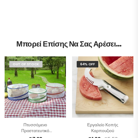
Μπορεί Επίσης Να Σας Αρέσει…
OUT OF STOCK
64% OFF
Πτυσσόμενο
Εργαλείο Κοπής
Προστατευτικό
Καρπουζιού
Τροφίμων – Σετ 3 Τμχ