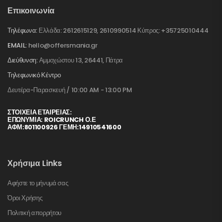
Επικοινωνία
Τηλέφωνα:
Ελλάδα: 2612615129, 2610990514 Κύπρος: +35725010444
EMAIL:
hello@offersmania.gr
Διεύθυνση:
Αμμοχώστου 13, 26441, Πάτρα
Τηλεφωνικό Κέντρο
Δευτέρα-Παρασκευή / 10:00 AM - 13:00 PM
ΣΤΟΙΧΕΊΑ ΕΤΑΙΡΕΊΑΣ:
ΕΠΩΝΥΜΙΑ: ROICRUNCH Ο.Ε
ΑΦΜ:801100926 ΓΕΜΗ:14910541600
Χρήσιμα Links
Αφήστε το μήνυμά σας
Όροι Χρήσης
Πολιτική απορρήτου