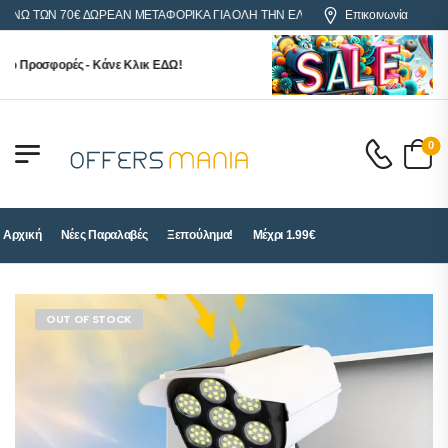
 ΤΩΝ 70€ ΔΩΡΕΑΝ ΜΕΤΑΦΟΡΙΚΑ ΓΙΑ ΟΛΗ ΤΗΝ ΕΛΛΑΔΑ
Επικοινωνία
 Προσφορές - Κάνε Κλικ ΕΔΩ!
0
Αρχική
Νέες Παραλαβές
Ξεπούλημα!
Μέχρι 1.99€
OUT OF STOCK