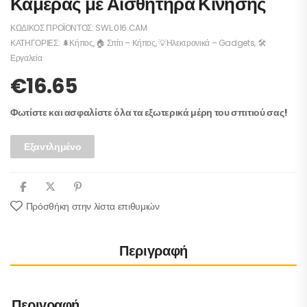
Κάμερας με Αισθητήρα Κίνησης
ΚΩΔΙΚΌΣ ΠΡΟΪΌΝΤΟΣ:
SWL.016.CAM
ΚΑΤΗΓΟΡΊΕΣ:
🌲Κήπος
,
🏠 Σπίτι – Κήπος
,
💡Ηλεκτρονικά – Gadgets
,
🛠️
Εργαλεία
€
16.65
Φωτίστε και ασφαλίστε όλα τα εξωτερικά μέρη του σπιτιού σας!
Εξαντλημένο
Πρόσθήκη στην λίστα επιθυμιών
Περιγραφή
Περιγραφή