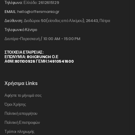
Τηλέφωνα:
Ελλάδα: 2612615129
EMAIL:
hello@offersmania.gr
Διεύθυνση:
Διοδώρου 50(είσοδος από Αλκίμου), 26443, Πάτρα
Τηλεφωνικό Κέντρο
Δευτέρα-Παρασκευή / 10:00 AM - 15:00 PM
ΣΤΟΙΧΕΊΑ ΕΤΑΙΡΕΊΑΣ:
ΕΠΩΝΥΜΙΑ: ROICRUNCH Ο.Ε
ΑΦΜ:801100926 ΓΕΜΗ:14910541600
Χρήσιμα Links
Αφήστε το μήνυμά σας
Όροι Χρήσης
Πολιτική απορρήτου
Πολιτική Επιστροφών
Τρόποι πληρωμής