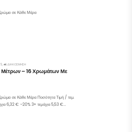
 Χρώμα σε Κάθε Μέρα
TS
,
🛋️ ΔΙΑΚΌΣΜΗΣΗ
5 Μέτρων – 16 Χρωμάτων Με
Χρώμα σε Κάθε Μέρα Ποσότητα Τιμή / τεμ.
άχια 6,32 € –20% 3+ τεμάχια 5,53 €…