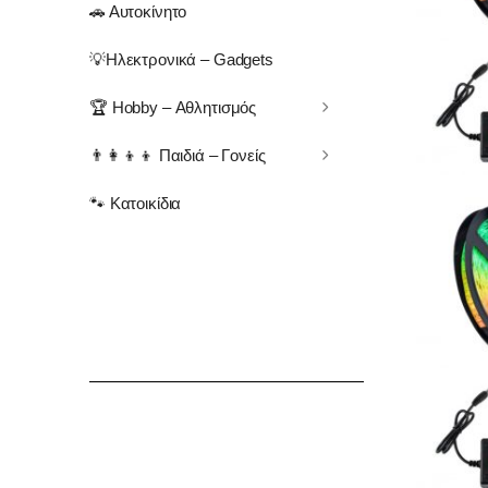
🚗 Αυτοκίνητο
💡Ηλεκτρονικά – Gadgets
🏆 Hobby – Αθλητισμός
👨‍👩‍👦‍👦 Παιδιά – Γονείς
🐾 Κατοικίδια