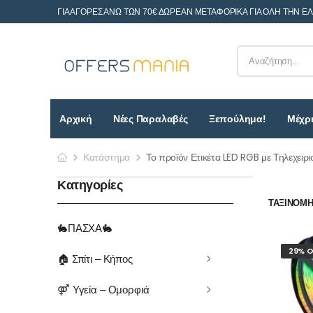
ΓΙΑ ΑΓΟΡΕΣ ΑΝΩ ΤΩΝ 70€ ΔΩΡΕΑΝ ΜΕΤΑΦΟΡΙΚΑ ΓΙΑ ΟΛΗ ΤΗΝ Ε
Αρχική
Νέες Παραλαβές
Ξεπούλημα!
Μέχρι
Κατάστημα
Το προϊόν Ετικέτα LED RGB με Τηλεχειρι
Κατηγορίες
ΤΑΞΙΝΌΜΗΣ
🐇ΠΑΣΧΑ🐇
29% O
🏠 Σπίτι – Κήπος
⚤ Υγεία – Ομορφιά