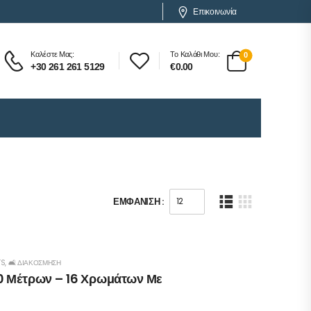
Επικοινωνία
Καλέστε Μας:
Το Καλάθι Μου:
0
+30 261 261 5129
€
0.00
ΕΜΦΆΝΙΣΗ :
TS
,
🛋️ ΔΙΑΚΌΣΜΗΣΗ
10 Μέτρων – 16 Χρωμάτων Με