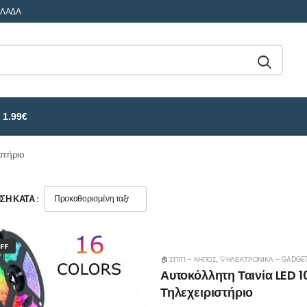
ΛΛΑΔΑ
 1.99€
στήριο
Η ΚΑΤΆ :
FF
🏠 ΣΠΊΤΙ – ΚΉΠΟΣ
,
💡ΗΛΕΚΤΡΟΝΙΚΆ – GADGE
Αυτοκόλλητη Ταινία LED 
Τηλεχειριστήριο