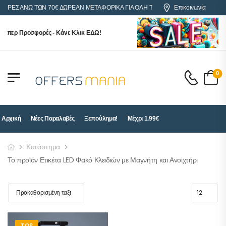
ΓΟΡΕΣ ΑΝΩ ΤΩΝ 70€ ΔΩΡΕΑΝ ΜΕΤΑΦΟΡΙΚΑ ΓΙΑ ΟΛΗ ΤΗΝ ΕΛΛΑΔΑ
Επικοινωνία
ύπερ Προσφορές - Κάνε Κλικ ΕΔΩ!
0
Αρχική
Νέες Παραλαβές
Ξεπούλημα!
Μέχρι 1.99€
Κατάστημα
Το προϊόν Ετικέτα LED Φακό Κλειδιών με Μαγνήτη και Ανοιχτήρι
TOP