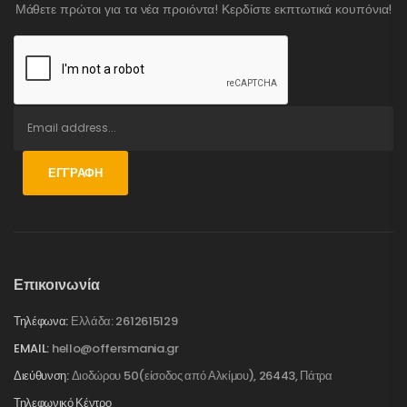
Μάθετε πρώτοι για τα νέα προιόντα! Κερδίστε εκπτωτικά κουπόνια!
ΕΓΓΡΑΦΉ
Επικοινωνία
Τηλέφωνα:
Ελλάδα: 2612615129
EMAIL:
hello@offersmania.gr
Διεύθυνση:
Διοδώρου 50(είσοδος από Αλκίμου), 26443, Πάτρα
Τηλεφωνικό Κέντρο