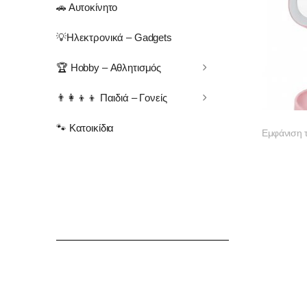
🚗 Αυτοκίνητο
💡Ηλεκτρονικά – Gadgets
🏆 Hobby – Αθλητισμός
👨‍👩‍👦‍👦 Παιδιά – Γονείς
🐾 Κατοικίδια
Εμφάνιση 