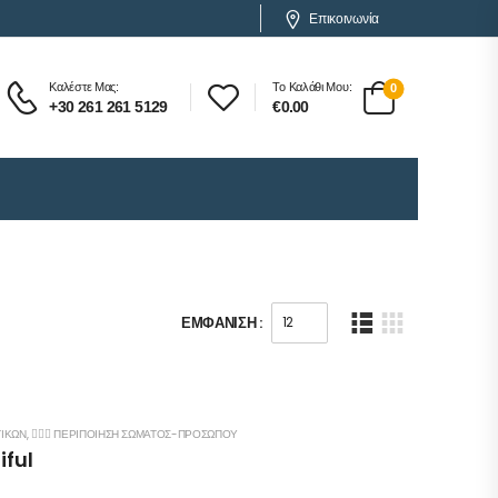
Επικοινωνία
Καλέστε Μας:
Το Καλάθι Μου:
0
+30 261 261 5129
€
0.00
ΕΜΦΆΝΙΣΗ :
ΤΙΚΏΝ
,
💆🏻‍♀️ ΠΕΡΙΠΟΊΗΣΗ ΣΏΜΑΤΟΣ-ΠΡΟΣΏΠΟΥ
iful