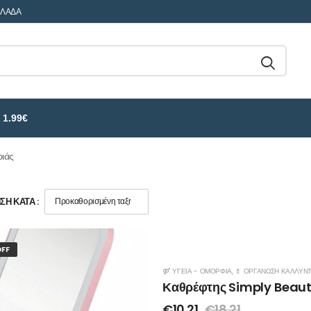
ΛΛΑΔΑ
 1.99€
φιάς
Η ΚΑΤΆ :
FF
⚤ ΥΓΕΊΑ - ΟΜΟΡΦΙΆ
,
💄 ΟΡΓΆΝΩΣΗ ΚΑΛΛΥΝ
Καθρέφτης Simply Beaut
€
10.21
€
18.21