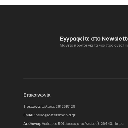
Εγγραφείτε στο Newslett
Μάθετε πρώτοι για τα νέα προιόντα! Κ
Επικοινωνία
Τηλέφωνα:
Ελλάδα: 2612615129
EMAIL:
hello@offersmania.gr
Διεύθυνση:
Διοδώρου 50(είσοδος από Αλκίμου), 26443, Πάτρα