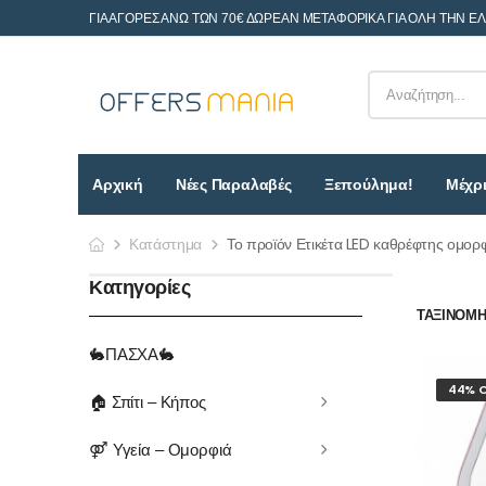
ΓΙΑ ΑΓΟΡΕΣ ΑΝΩ ΤΩΝ 70€ ΔΩΡΕΑΝ ΜΕΤΑΦΟΡΙΚΑ ΓΙΑ ΟΛΗ ΤΗΝ Ε
Αρχική
Νέες Παραλαβές
Ξεπούλημα!
Μέχρι
Κατάστημα
Το προϊόν Ετικέτα LED καθρέφτης ομορ
Κατηγορίες
ΤΑΞΙΝΌΜΗΣ
🐇ΠΑΣΧΑ🐇
44% O
🏠 Σπίτι – Κήπος
⚤ Υγεία – Ομορφιά