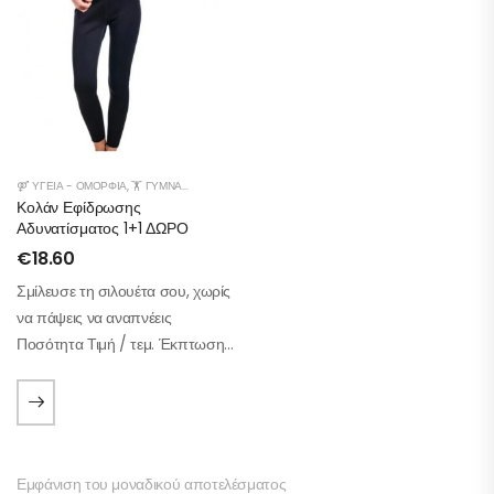
⚤ ΥΓΕΊΑ - ΟΜΟΡΦΙΆ
,
🏋️ ΓΥΜΝΑΣΤΙΚΉ
,
👠 ΜΌΔΑ
,
💆🏻‍♀️ ΠΕΡΙΠΟΊΗΣΗ ΣΏΜΑΤΟΣ-ΠΡΟΣΏΠΟΥ
Κολάν Εφίδρωσης
Αδυνατίσματος 1+1 ΔΩΡΟ
€
18.60
Σμίλευσε τη σιλουέτα σου, χωρίς
να πάψεις να αναπνέεις
Ποσότητα Τιμή / τεμ. Έκπτωση 1
τεμάχιο 18,60 € – 2+ τεμάχια
14,88 € –20% Μέγεθος
Περίμετρος Μέσης (cm) S 62 –
74…
Εμφάνιση του μοναδικού αποτελέσματος