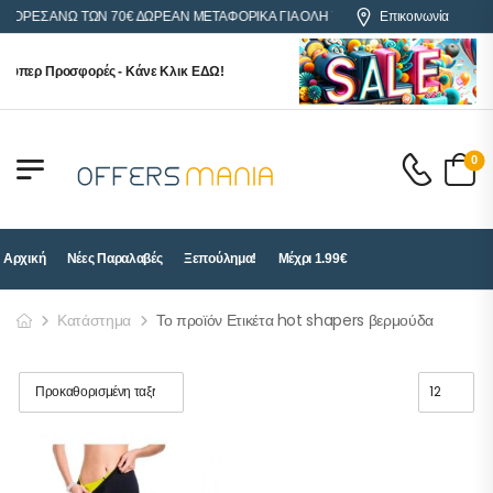
ΑΓΟΡΕΣ ΑΝΩ ΤΩΝ 70€ ΔΩΡΕΑΝ ΜΕΤΑΦΟΡΙΚΑ ΓΙΑ ΟΛΗ ΤΗΝ ΕΛΛΑΔΑ
Επικοινωνία
ούπερ Προσφορές - Κάνε Κλικ ΕΔΩ!
0
Αρχική
Νέες Παραλαβές
Ξεπούλημα!
Μέχρι 1.99€
Κατάστημα
Το προϊόν Ετικέτα hot shapers βερμούδα