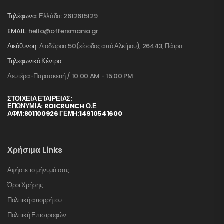
Τηλέφωνα:
Ελλάδα: 2612615129
EMAIL:
hello@offersmania.gr
Διεύθυνση:
Διοδώρου 50(είσοδος από Αλκίμου), 26443, Πάτρα
Τηλεφωνικό Κέντρο
Δευτέρα-Παρασκευή / 10:00 AM - 15:00 PM
ΣΤΟΙΧΕΊΑ ΕΤΑΙΡΕΊΑΣ:
ΕΠΩΝΥΜΙΑ: ROICRUNCH Ο.Ε
ΑΦΜ:801100926 ΓΕΜΗ:14910541600
Χρήσιμα Links
Αφήστε το μήνυμά σας
Όροι Χρήσης
Πολιτική απορρήτου
Πολιτική Επιστροφών