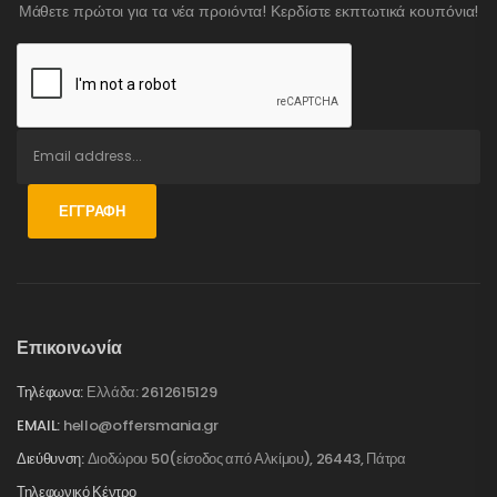
Μάθετε πρώτοι για τα νέα προιόντα! Κερδίστε εκπτωτικά κουπόνια!
ΕΓΓΡΑΦΉ
Επικοινωνία
Τηλέφωνα:
Ελλάδα: 2612615129
EMAIL:
hello@offersmania.gr
Διεύθυνση:
Διοδώρου 50(είσοδος από Αλκίμου), 26443, Πάτρα
Τηλεφωνικό Κέντρο