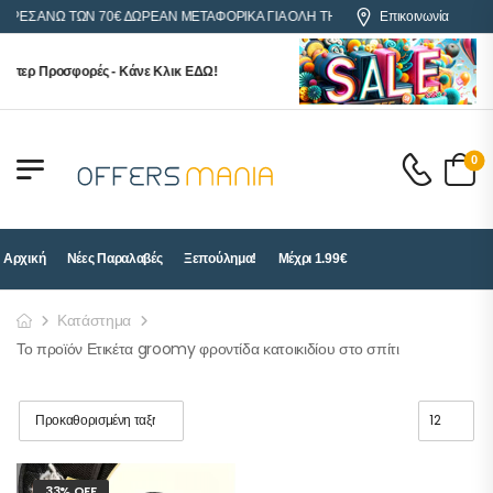
ΓΟΡΕΣ ΑΝΩ ΤΩΝ 70€ ΔΩΡΕΑΝ ΜΕΤΑΦΟΡΙΚΑ ΓΙΑ ΟΛΗ ΤΗΝ ΕΛΛΑΔΑ
Επικοινωνία
ύπερ Προσφορές - Κάνε Κλικ ΕΔΩ!
0
Αρχική
Νέες Παραλαβές
Ξεπούλημα!
Μέχρι 1.99€
Κατάστημα
Το προϊόν Ετικέτα groomy φροντίδα κατοικιδίου στο σπίτι
33% OFF