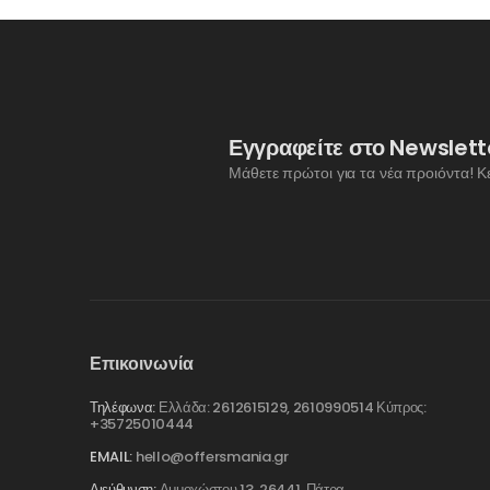
Εγγραφείτε στο Newslett
Μάθετε πρώτοι για τα νέα προιόντα! Κ
Επικοινωνία
Τηλέφωνα:
Ελλάδα: 2612615129, 2610990514 Κύπρος:
+35725010444
EMAIL:
hello@offersmania.gr
Διεύθυνση:
Αμμοχώστου 13, 26441, Πάτρα