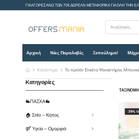
ΓΙΑ ΑΓΟΡΕΣ ΑΝΩ ΤΩΝ 70€ ΔΩΡΕΑΝ ΜΕΤΑΦΟΡΙΚΑ ΓΙΑ ΟΛΗ ΤΗΝ Ε
Αρχική
Νέες Παραλαβές
Ξεπούλημα!
Μέχρι
Κατάστημα
Το προϊόν Ετικέτα Ψεκαστήρας Μπουκα
Κατηγορίες
ΤΑΞΙΝΌΜΗΣ
🐇ΠΑΣΧΑ🐇
39% O
🏠 Σπίτι – Κήπος
⚤ Υγεία – Ομορφιά