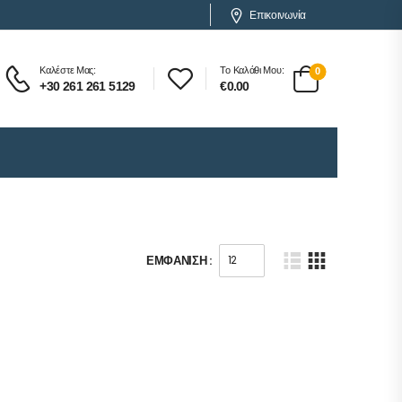
Επικοινωνία
Καλέστε Μας:
Το Καλάθι Μου:
0
+30 261 261 5129
€
0.00
ΕΜΦΆΝΙΣΗ :