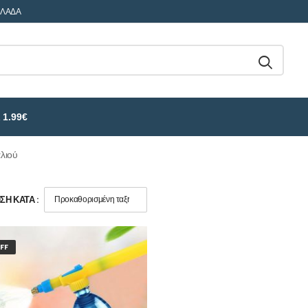
ΛΛΑΔΑ
 1.99€
λιού
Η ΚΑΤΆ :
FF